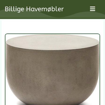
Gå
Billige Havemøbler
til
indholdet