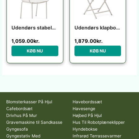
Udendørs stabelbar stol Kave Home Galdana ecru aluminium/texteline UV-resistent niveau 5
Udendørs klapbord Kave Home Torreta foldbart hvid aluminium 70×70 cm terrassebord til 4 personer
1,059.00
kr.
1,879.00
kr.
KØB NU
KØB NU
Blomsterkasser På Hjul
Havebordssæt
Cafebordsæt
Havesenge
Drivhus På Mur
Højbed På Hjul
Gravemaskine til Sandkasse
Hus Til Robotplæneklipper
Gyngesofa
Hyndebokse
Gyngestativ Med
Infrarød Terrassevarmer