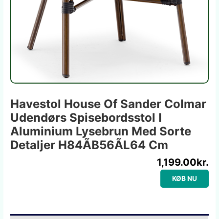
Havestol House Of Sander Colmar
Udendørs Spisebordsstol I
Aluminium Lysebrun Med Sorte
Detaljer H84ÃB56ÃL64 Cm
1,199.00
kr.
KØB NU