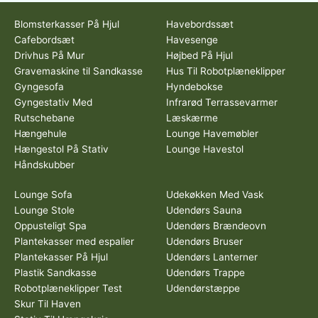
Blomsterkasser På Hjul
Havebordssæt
Cafebordsæt
Havesenge
Drivhus På Mur
Højbed På Hjul
Gravemaskine til Sandkasse
Hus Til Robotplæneklipper
Gyngesofa
Hyndebokse
Gyngestativ Med
Infrarød Terrassevarmer
Rutschebane
Læskærme
Hængehule
Lounge Havemøbler
Hængestol På Stativ
Lounge Havestol
Håndskubber
Lounge Sofa
Udekøkken Med Vask
Lounge Stole
Udendørs Sauna
Oppusteligt Spa
Udendørs Brændeovn
Plantekasser med espalier
Udendørs Bruser
Plantekasser På Hjul
Udendørs Lanterner
Plastik Sandkasse
Udendørs Trappe
Robotplæneklipper Test
Udendørstæppe
Skur Til Haven