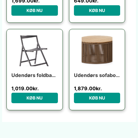
1,699.00
kr.
649.00
kr.
KØB NU
KØB NU
Udendørs foldbar klapstol Kave Home Torreta grafit aluminium med fodstøtte UV-modstandsdygtig
Udendørs sofabord Kave Home Dandara Ø70 x H40 cm stål/akaciatræ rustik
1,019.00
kr.
1,879.00
kr.
KØB NU
KØB NU