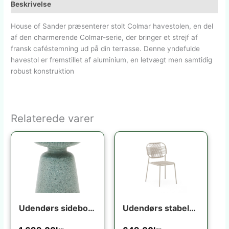
Beskrivelse
House of Sander præsenterer stolt Colmar havestolen, en del
af den charmerende Colmar-serie, der bringer et strejf af
fransk caféstemning ud på din terrasse. Denne yndefulde
havestol er fremstillet af aluminium, en letvægt men samtidig
robust konstruktion
Relaterede varer
Udendørs sidebord Kave Home Mesquida turkis terrazzo H52xØ39 cm vejrbestandigt nordisk design
Udendørs stabelbar fletstol Kave Home Talaier ecru syntetisk rattan & galvaniseret stål H84 x B51 x D58 cm