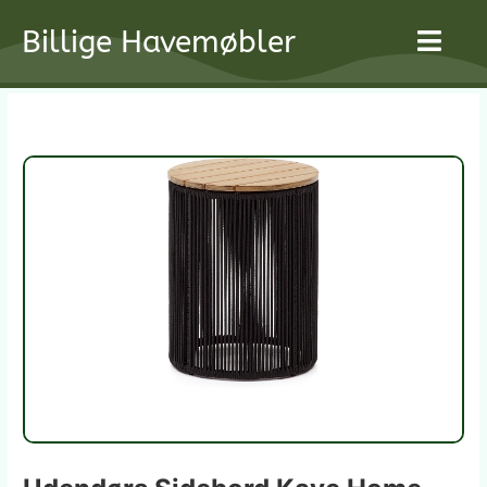
Gå
Billige Havemøbler
til
indholdet