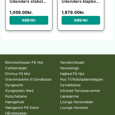
Udendørs stabelbar spisebordsstol med armlæn Kave Home Galdana grafit aluminium texteline
Udendørs klapbord Kave Home Torreta foldbart hvid aluminium 70×70 cm terrassebord til 4 personer
1,059.00
kr.
1,879.00
kr.
KØB NU
KØB NU
Blomsterkasser På Hjul
Havebordssæt
Cafebordsæt
Havesenge
Drivhus På Mur
Højbed På Hjul
Gravemaskine til Sandkasse
Hus Til Robotplæneklipper
Gyngesofa
Hyndebokse
Gyngestativ Med
Infrarød Terrassevarmer
Rutschebane
Læskærme
Hængehule
Lounge Havemøbler
Hængestol På Stativ
Lounge Havestol
Håndskubber