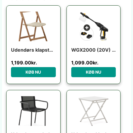
Udendørs klapstol Kave Home Dandara foldbar havestol i FSC akacietræ beige
WGX2000 (20V) m/batteri+lader
1,199.00
kr.
1,099.00
kr.
KØB NU
KØB NU