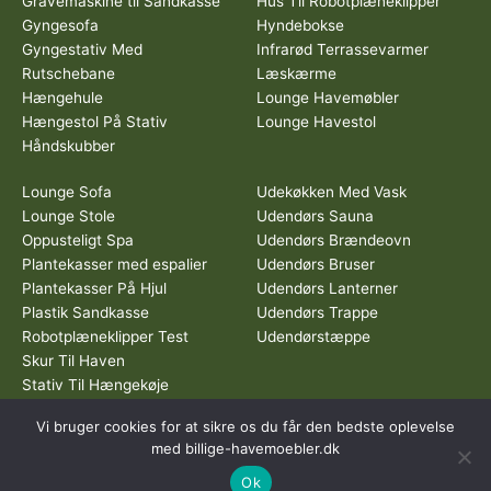
Gravemaskine til Sandkasse
Hus Til Robotplæneklipper
Gyngesofa
Hyndebokse
Gyngestativ Med
Infrarød Terrassevarmer
Rutschebane
Læskærme
Hængehule
Lounge Havemøbler
Hængestol På Stativ
Lounge Havestol
Håndskubber
Lounge Sofa
Udekøkken Med Vask
Lounge Stole
Udendørs Sauna
Oppusteligt Spa
Udendørs Brændeovn
Plantekasser med espalier
Udendørs Bruser
Plantekasser På Hjul
Udendørs Lanterner
Plastik Sandkasse
Udendørs Trappe
Robotplæneklipper Test
Udendørstæppe
Skur Til Haven
Stativ Til Hængekøje
Vi bruger cookies for at sikre os du får den bedste oplevelse
Dette medie ejes og drives af Tropic Traffic LLC-FZ | The Meydan
med billige-havemoebler.dk
Hotel, Grandstand, 6th floor, Nad Al Sheba | Dubai | UAE
Ok
Copyright © 2026 Billige Havemøbler | All rights reserved