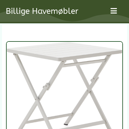
Gå
Billige Havemøbler
til
indholdet