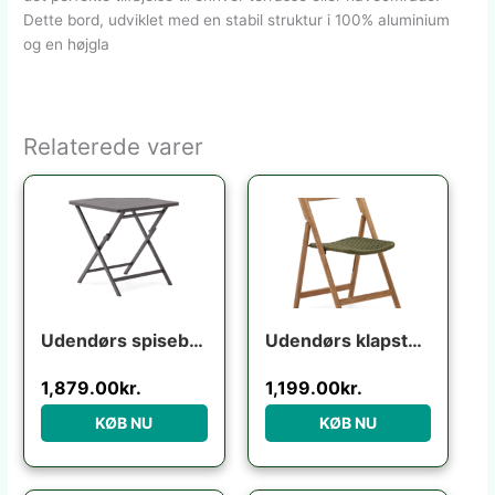
Dette bord, udviklet med en stabil struktur i 100% aluminium
og en højgla
Relaterede varer
Udendørs spisebord klapbord Kave Home Torreta aluminium grafit foldbart 70×70 cm til 4 personer
Udendørs klapstol Kave Home Dandara foldbar i massivt akacietræ med grønt reb UV-resistent FSC-certificeret
1,879.00
kr.
1,199.00
kr.
KØB NU
KØB NU