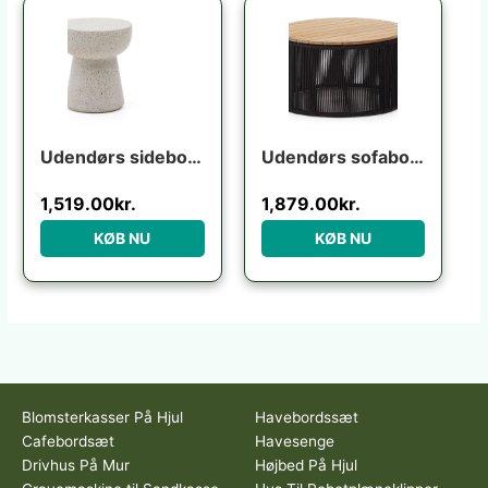
Udendørs sidebord Kave Home Pada fibercement i hvid terrazzo 40Ã40Ã45 cm
Udendørs sofabord Kave Home Dandara rund Ø70 x H40 cm akacietræ og stål sort/beige
1,519.00
kr.
1,879.00
kr.
KØB NU
KØB NU
Blomsterkasser På Hjul
Havebordssæt
Cafebordsæt
Havesenge
Drivhus På Mur
Højbed På Hjul