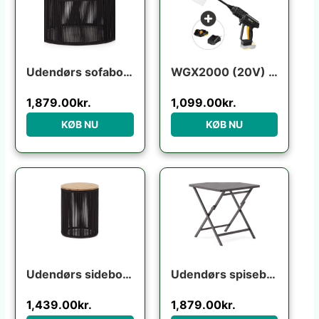
Udendørs sofabord Kave Home Dandara rund Ø70 x H40 cm akacietræ og stål sort/beige
WGX2000 (20V) m/batteri+lader
1,879.00
kr.
1,099.00
kr.
KØB NU
KØB NU
Udendørs sidebord Kave Home Dandara i massivt akacietræ og sort lakeret stål Ø40 H52 cm
Udendørs spisebord klapbord Kave Home Torreta aluminium grafit foldbart 70×70 cm til 4 personer
1,439.00
kr.
1,879.00
kr.