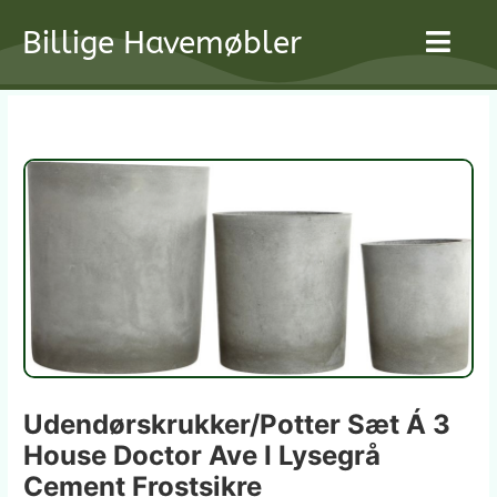
Gå
Billige Havemøbler
til
indholdet
Udendørskrukker/potter Sæt Á 3
House Doctor Ave I Lysegrå
Cement Frostsikre