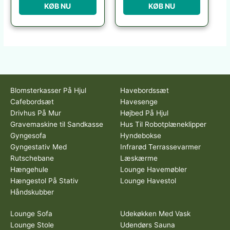
KØB NU
KØB NU
Blomsterkasser På Hjul
Havebordssæt
Cafebordsæt
Havesenge
Drivhus På Mur
Højbed På Hjul
Gravemaskine til Sandkasse
Hus Til Robotplæneklipper
Gyngesofa
Hyndebokse
Gyngestativ Med
Infrarød Terrassevarmer
Rutschebane
Læskærme
Hængehule
Lounge Havemøbler
Hængestol På Stativ
Lounge Havestol
Håndskubber
Lounge Sofa
Udekøkken Med Vask
Lounge Stole
Udendørs Sauna