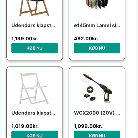
Udendørs klapstol Kave Home Dandara i akacietræ foldbar UV-resistent flerfarvet rustik
ø145mm Lamel slibebørste til boremaskine
1,199.00
kr.
482.00
kr.
KØB NU
KØB NU
Udendørs klapstol Kave Home Torreta foldbar aluminium ecru UV-bestandig moderne industriel
WGX2000 (20V) m/batteri+lader
1,019.00
kr.
1,099.00
kr.
KØB NU
KØB NU