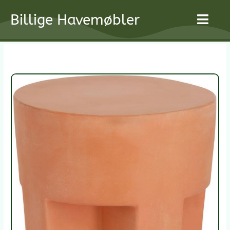
Gå
Billige Havemøbler
til
indholdet