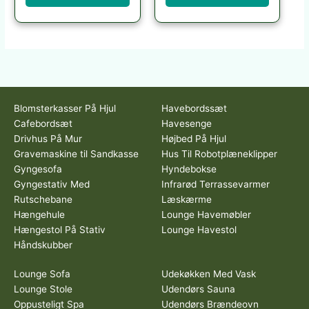
Blomsterkasser På Hjul
Havebordssæt
Cafebordsæt
Havesenge
Drivhus På Mur
Højbed På Hjul
Gravemaskine til Sandkasse
Hus Til Robotplæneklipper
Gyngesofa
Hyndebokse
Gyngestativ Med
Infrarød Terrassevarmer
Rutschebane
Læskærme
Hængehule
Lounge Havemøbler
Hængestol På Stativ
Lounge Havestol
Håndskubber
Lounge Sofa
Udekøkken Med Vask
Lounge Stole
Udendørs Sauna
Oppusteligt Spa
Udendørs Brændeovn