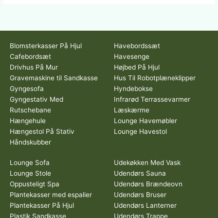
Blomsterkasser På Hjul
Havebordssæt
Cafebordsæt
Havesenge
Drivhus På Mur
Højbed På Hjul
Gravemaskine til Sandkasse
Hus Til Robotplæneklipper
Gyngesofa
Hyndebokse
Gyngestativ Med
Infrarød Terrassevarmer
Rutschebane
Læskærme
Hængehule
Lounge Havemøbler
Hængestol På Stativ
Lounge Havestol
Håndskubber
Lounge Sofa
Udekøkken Med Vask
Lounge Stole
Udendørs Sauna
Oppusteligt Spa
Udendørs Brændeovn
Plantekasser med espalier
Udendørs Bruser
Plantekasser På Hjul
Udendørs Lanterner
Plastik Sandkasse
Udendørs Trappe