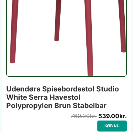
Udendørs Spisebordsstol Studio
White Serra Havestol
Polypropylen Brun Stabelbar
769.00
kr.
539.00
kr.
KØB NU