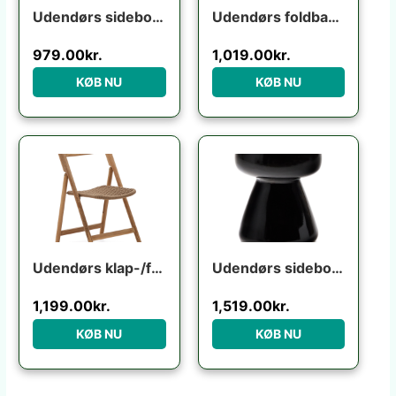
Udendørs sidebord Kave Home Mesquida terracotta fibercement H45,5x36x36 cm
Udendørs foldbar klapstol Kave Home Torreta grafit aluminium med fodstøtte UV-modstandsdygtig
979.00
kr.
1,019.00
kr.
KØB NU
KØB NU
Udendørs klap-/foldestol Kave Home Dandara i FSC-certificeret akacietræ rustik brun
Udendørs sidebord Kave Home Manya sort fibercement 38x38x46 cm industrielt design
1,199.00
kr.
1,519.00
kr.
KØB NU
KØB NU