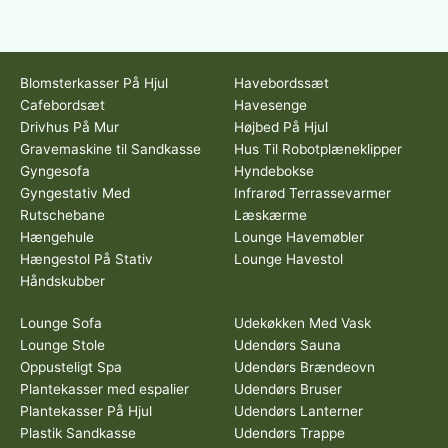
Blomsterkasser På Hjul
Havebordssæt
Cafebordsæt
Havesenge
Drivhus På Mur
Højbed På Hjul
Gravemaskine til Sandkasse
Hus Til Robotplæneklipper
Gyngesofa
Hyndebokse
Gyngestativ Med
Infrarød Terrassevarmer
Rutschebane
Læskærme
Hængehule
Lounge Havemøbler
Hængestol På Stativ
Lounge Havestol
Håndskubber
Lounge Sofa
Udekøkken Med Vask
Lounge Stole
Udendørs Sauna
Oppusteligt Spa
Udendørs Brændeovn
Plantekasser med espalier
Udendørs Bruser
Plantekasser På Hjul
Udendørs Lanterner
Plastik Sandkasse
Udendørs Trappe