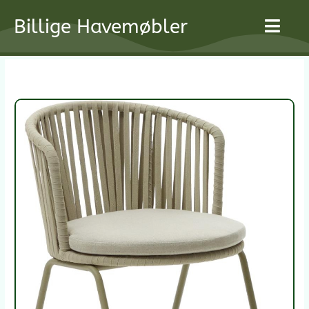
Gå
Billige Havemøbler
til
indholdet