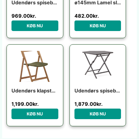
Udendørs spisebordsstol med armlæn havestol Kave Home Yanet ecru H80ÃB54ÃL56 cm
ø145mm Lamel slibebørste til boremaskine
969.00
kr.
482.00
kr.
KØB NU
KØB NU
Udendørs klapstol Kave Home Dandara foldbar i massivt akacietræ med grønt reb UV-resistent FSC-certificeret
Udendørs spisebord klapbord Kave Home Torreta aluminium grafit foldbart 70×70 cm til 4 personer
1,199.00
kr.
1,879.00
kr.
KØB NU
KØB NU