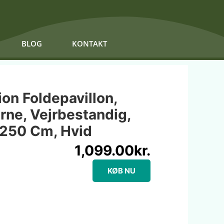
BLOG
KONTAKT
ion Foldepavillon,
erne, Vejrbestandig,
 250 Cm, Hvid
1,099.00
kr.
KØB NU