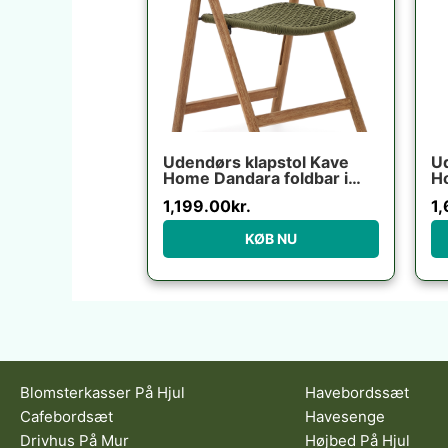
Udendørs klapstol Kave
U
Home Dandara foldbar i
H
massivt akacietræ med
t
1,199.00
kr.
1
grønt reb UV-resistent
ve
FSC-certificeret
d
KØB NU
Blomsterkasser På Hjul
Havebordssæt
Cafebordsæt
Havesenge
Drivhus På Mur
Højbed På Hjul