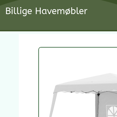
Gå
Billige Havemøbler
til
indholdet