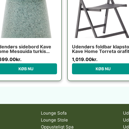
dendørs sidebord Kave
Udendørs foldbar klapsto
ome Mesquida turkis
Kave Home Torreta grafi
errazzo H52xØ39 cm
aluminium med fodstøtte
,699.00
kr.
1,019.00
kr.
jrbestandigt nordisk
UV-modstandsdygtig
esign
KØB NU
KØB NU
Lounge Sofa
Ud
Lounge Stole
Ud
Oppusteligt Spa
Ud