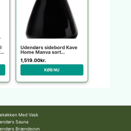
l
Udendørs sidebord Kave
t
Home Manya sort
fibercement 38x38x46
1,519.00
kr.
cm industrielt design
KØB NU
ekøkken Med Vask
endørs Sauna
endørs Brændeovn