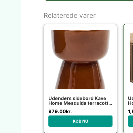
Relaterede varer
Udendørs sidebord Kave
U
Home Mesquida terracotta
H
fibercement H45,5x36x36
cm
979.00
kr.
1
cm
KØB NU