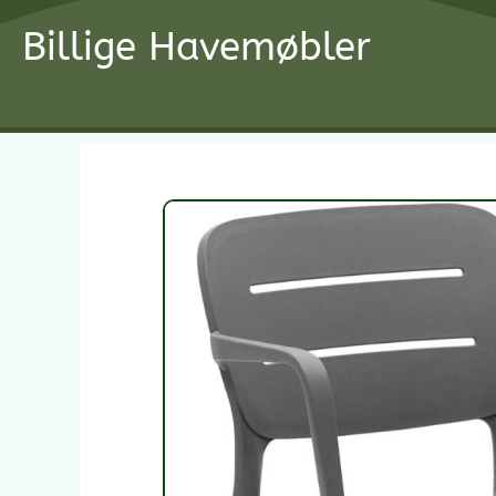
Gå
Billige Havemøbler
til
indholdet