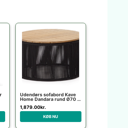
r
Udendørs sofabord Kave
Home Dandara rund Ø70 x
um
H40 cm akacietræ og stål
1,879.00
kr.
sort/beige
cm
KØB NU