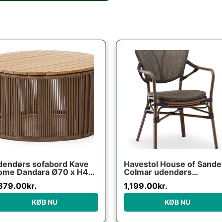
dendørs sofabord Kave
Havestol House of Sande
ome Dandara Ø70 x H40
Colmar udendørs
 stål/akaciatræ rustik
spisebordsstol i alumini
,879.00
kr.
1,199.00
kr.
lysebrun med sorte
detaljer H84ÃB56ÃL64 
KØB NU
KØB NU