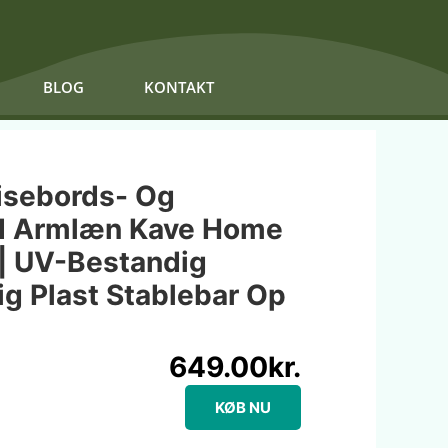
BLOG
KONTAKT
isebords- Og
d Armlæn Kave Home
 | UV-Bestandig
g Plast Stablebar Op
649.00
kr.
KØB NU