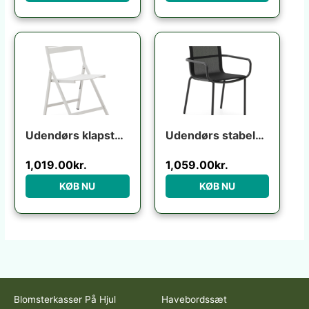
Udendørs klapstol Kave Home Torreta foldbar aluminium ecru UV-bestandig moderne industriel
Udendørs stabelbar spisebordsstol med armlæn Kave Home Galdana grafit aluminium texteline
1,019.00
kr.
1,059.00
kr.
KØB NU
KØB NU
Blomsterkasser På Hjul
Havebordssæt