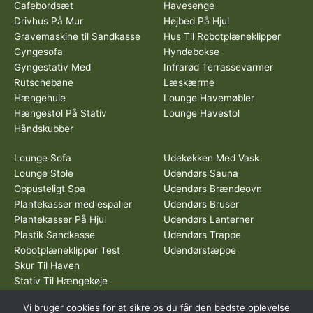
Cafebordsæt
Havesenge
Drivhus På Mur
Højbed På Hjul
Gravemaskine til Sandkasse
Hus Til Robotplæneklipper
Gyngesofa
Hyndebokse
Gyngestativ Med
Infrarød Terrassevarmer
Rutschebane
Læskærme
Hængehule
Lounge Havemøbler
Hængestol På Stativ
Lounge Havestol
Håndskubber
Lounge Sofa
Udekøkken Med Vask
Lounge Stole
Udendørs Sauna
Oppusteligt Spa
Udendørs Brændeovn
Plantekasser med espalier
Udendørs Bruser
Plantekasser På Hjul
Udendørs Lanterner
Plastik Sandkasse
Udendørs Trappe
Robotplæneklipper Test
Udendørstæppe
Skur Til Haven
Stativ Til Hængekøje
Vi bruger cookies for at sikre os du får den bedste oplevelse