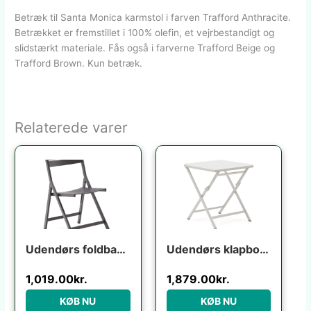
Betræk til Santa Monica karmstol i farven Trafford Anthracite.
Betrækket er fremstillet i 100% olefin, et vejrbestandigt og
slidstærkt materiale. Fås også i farverne Trafford Beige og
Trafford Brown. Kun betræk.
Relaterede varer
Udendørs foldbar klapstol Kave Home Torreta grafit aluminium med fodstøtte UV-modstandsdygtig
Udendørs klapbord Kave Home Torreta foldbart hvid aluminium 70×70 cm terrassebord til 4 personer
1,019.00
kr.
1,879.00
kr.
KØB NU
KØB NU