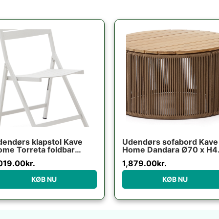
endørs klapstol Kave
Udendørs sofabord Kave
me Torreta foldbar
Home Dandara Ø70 x H4
uminium ecru UV-
cm stål/akaciatræ rustik
019.00
kr.
1,879.00
kr.
estandig moderne
dustriel
KØB NU
KØB NU