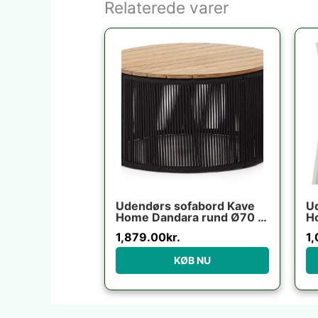
Relaterede varer
Udendørs sofabord Kave
Ud
Home Dandara rund Ø70 x
Ho
H40 cm akacietræ og stål
al
1,879.00
kr.
1,
sort/beige
b
in
KØB NU