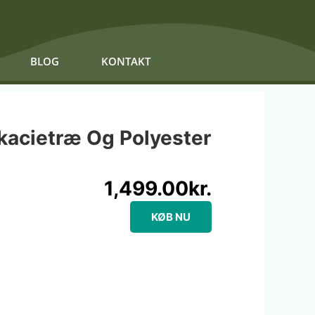
BLOG
KONTAKT
Akacietræ Og Polyester
1,499.00
kr.
KØB NU