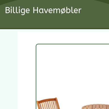
Gå
Billige Havemøbler
til
indholdet