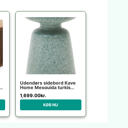
Udendørs sidebord Kave
0
Home Mesquida turkis
terrazzo H52xØ39 cm
1,699.00
kr.
vejrbestandigt nordisk
design
KØB NU