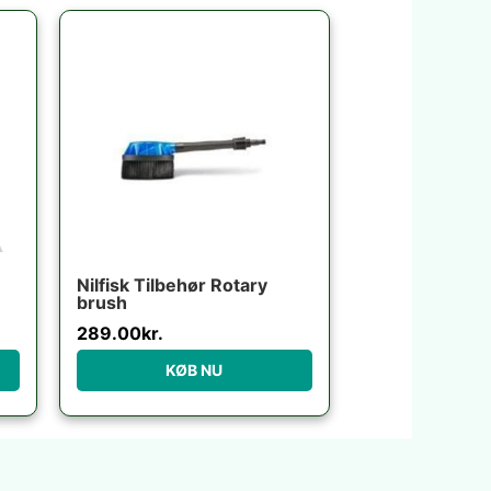
Nilfisk Tilbehør Rotary
brush
289.00
kr.
KØB NU