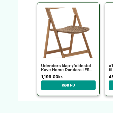
Udendørs klap-/foldestol
ø
Kave Home Dandara i FSC-
ti
certificeret akacietræ
1,199.00
kr.
4
rustik brun
KØB NU