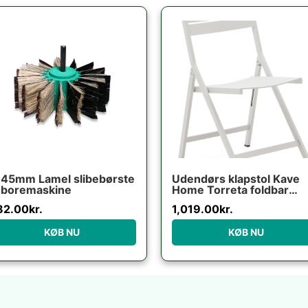
145mm Lamel slibebørste
Udendørs klapstol Kave
l boremaskine
Home Torreta foldbar
aluminium ecru UV-
82.00
kr.
1,019.00
kr.
bestandig moderne
industriel
KØB NU
KØB NU