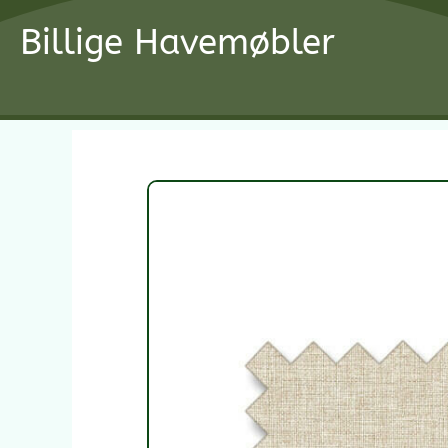
Gå
Billige Havemøbler
til
indholdet