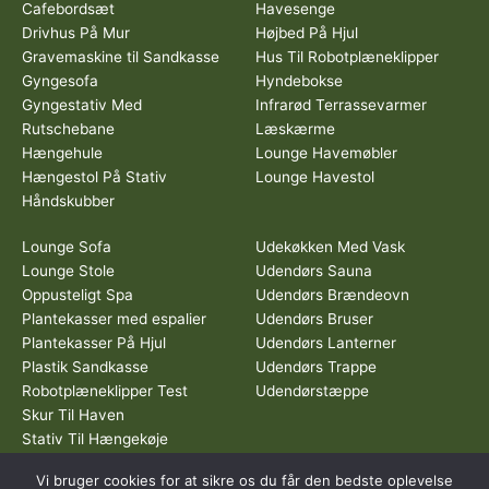
Cafebordsæt
Havesenge
Drivhus På Mur
Højbed På Hjul
Gravemaskine til Sandkasse
Hus Til Robotplæneklipper
Gyngesofa
Hyndebokse
Gyngestativ Med
Infrarød Terrassevarmer
Rutschebane
Læskærme
Hængehule
Lounge Havemøbler
Hængestol På Stativ
Lounge Havestol
Håndskubber
Lounge Sofa
Udekøkken Med Vask
Lounge Stole
Udendørs Sauna
Oppusteligt Spa
Udendørs Brændeovn
Plantekasser med espalier
Udendørs Bruser
Plantekasser På Hjul
Udendørs Lanterner
Plastik Sandkasse
Udendørs Trappe
Robotplæneklipper Test
Udendørstæppe
Skur Til Haven
Stativ Til Hængekøje
Vi bruger cookies for at sikre os du får den bedste oplevelse