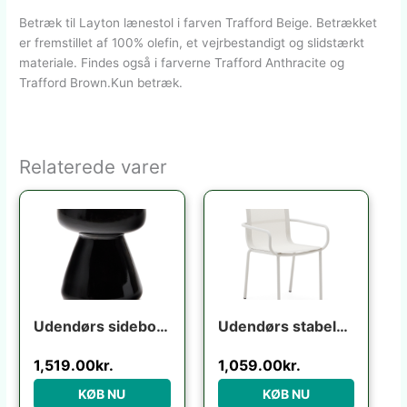
Betræk til Layton lænestol i farven Trafford Beige. Betrækket
er fremstillet af 100% olefin, et vejrbestandigt og slidstærkt
materiale. Findes også i farverne Trafford Anthracite og
Trafford Brown.Kun betræk.
Relaterede varer
Udendørs sidebord Kave Home Manya sort fibercement 38x38x46 cm industrielt design
Udendørs stabelbar stol Kave Home Galdana ecru aluminium/texteline UV-resistent niveau 5
1,519.00
kr.
1,059.00
kr.
KØB NU
KØB NU