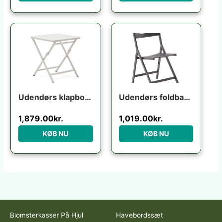
Udendørs klapbord Kave Home Torreta foldbart hvid aluminium 70×70 cm terrassebord til 4 personer
Udendørs foldbar klapstol Kave Home Torreta grafit aluminium med fodstøtte UV-modstandsdygtig
1,879.00
kr.
1,019.00
kr.
KØB NU
KØB NU
Blomsterkasser På Hjul
Havebordssæt