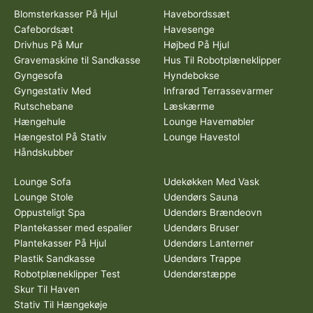
Blomsterkasser På Hjul
Havebordssæt
Cafebordsæt
Havesenge
Drivhus På Mur
Højbed På Hjul
Gravemaskine til Sandkasse
Hus Til Robotplæneklipper
Gyngesofa
Hyndebokse
Gyngestativ Med
Infrarød Terrassevarmer
Rutschebane
Læskærme
Hængehule
Lounge Havemøbler
Hængestol På Stativ
Lounge Havestol
Håndskubber
Lounge Sofa
Udekøkken Med Vask
Lounge Stole
Udendørs Sauna
Oppusteligt Spa
Udendørs Brændeovn
Plantekasser med espalier
Udendørs Bruser
Plantekasser På Hjul
Udendørs Lanterner
Plastik Sandkasse
Udendørs Trappe
Robotplæneklipper Test
Udendørstæppe
Skur Til Haven
Stativ Til Hængekøje