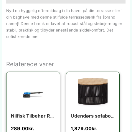
Nyd en hyggelig eftermiddag i din have, på din terrasse eller i
din baghave med denne stilfulde terrassebænk fra [brand
name]! Denne bænk er lavet af robust stål og støbejern og er
stabil, praktisk og tilbyder enestående siddekomfort. Det
sofistikerede mø
Relaterede varer
Nilfisk Tilbehør Rotary brush
Udendørs sofabord Kave Home Dandara rund Ø70 x H40 cm akacietræ og stål sort/beige
289.00
kr.
1,879.00
kr.