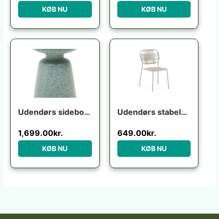
KØB NU
KØB NU
Udendørs sidebord Kave Home Mesquida turkis terrazzo H52xØ39 cm vejrbestandigt nordisk design
Udendørs stabelbar fletstol Kave Home Talaier ecru syntetisk rattan & galvaniseret stål H84 x B51 x D58 cm
1,699.00
kr.
649.00
kr.
KØB NU
KØB NU