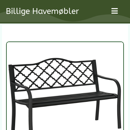
Gå
Billige Havemøbler
til
indholdet