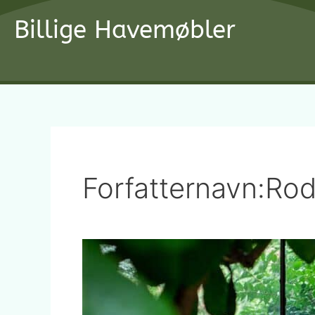
Gå
Billige Havemøbler
til
indholdet
Forfatternavn:Rod
Sådan
finder
du
billige
havemøbler