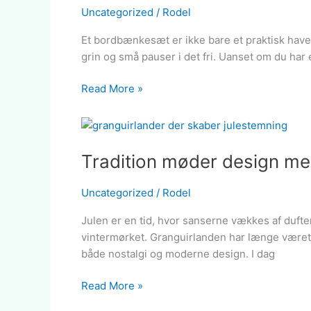
samlingspunktet
Uncategorized
/
Rodel
i
Et bordbænkesæt er ikke bare et praktisk havem
haven
grin og små pauser i det fri. Uanset om du har
og
sommerhuset
Read More »
Tradition
møder
Tradition møder design me
design
med
granguirlander
Uncategorized
/
Rodel
der
Julen er en tid, hvor sanserne vækkes af duften 
skaber
vintermørket. Granguirlanden har længe været e
julestemning
både nostalgi og moderne design. I dag
Read More »