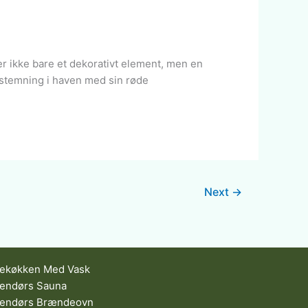
er ikke bare et dekorativt element, men en
g stemning i haven med sin røde
Next
→
ekøkken Med Vask
endørs Sauna
endørs Brændeovn