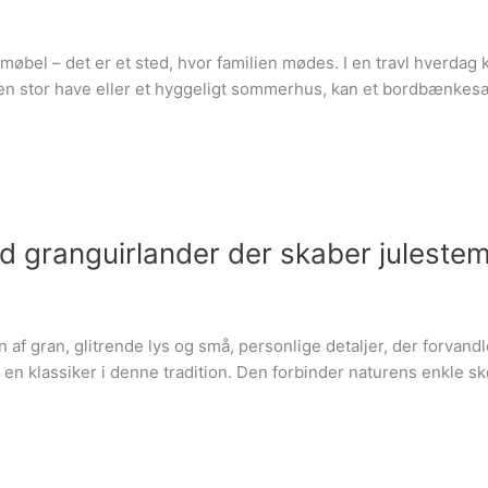
øbel – det er et sted, hvor familien mødes. I en travl hverdag 
 en stor have eller et hyggeligt sommerhus, kan et bordbænkesæ
d granguirlander der skaber juleste
af gran, glitrende lys og små, personlige detaljer, der forvandle
n klassiker i denne tradition. Den forbinder naturens enkle skøn