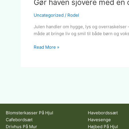
Gør haven sjovere med en 
Uncategorized
/
Rodel
Julen handler om hygge, lys og overraskelser –
måde at bringe liv og smil til både børn og vo
Read More »
Blomsterkasser På Hjul
Havebordssæt
Cafebordsæt
Havesenge
Drivhus På Mur
Højbed På Hjul