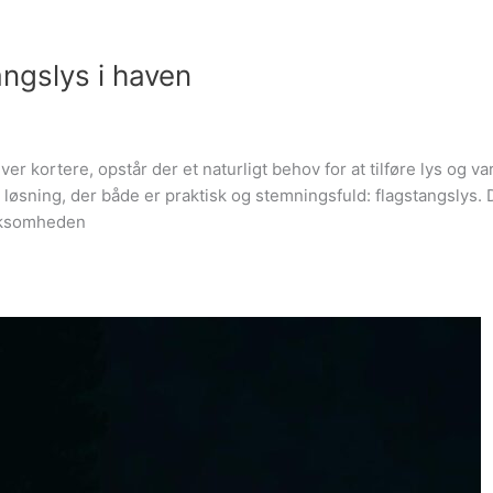
ngslys i haven
r kortere, opstår der et naturligt behov for at tilføre lys og v
løsning, der både er praktisk og stemningsfuld: flagstangslys.
rksomheden