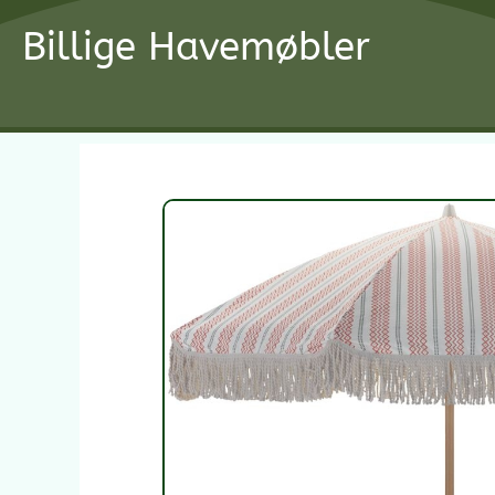
Gå
Billige Havemøbler
til
indholdet