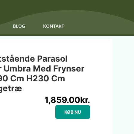
BLOG
KONTAKT
tstående Parasol
r Umbra Med Frynser
190 Cm H230 Cm
getræ
1,859.00
kr.
KØB NU