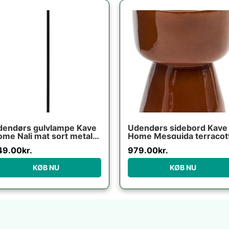
dendørs gulvlampe Kave
Udendørs sidebord Kave
me Nali mat sort metal
Home Mesquida terracot
49 cm nordisk design
fibercement H45,5x36x
49.00
kr.
979.00
kr.
cm
KØB NU
KØB NU