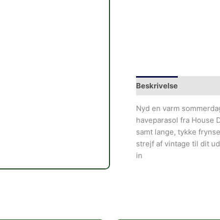
Beskrivelse
Nyd en varm sommerdag
haveparasol fra House D
samt lange, tykke frynser 
strejf af vintage til di
in