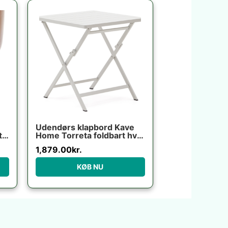
Udendørs klapbord Kave
ta
Home Torreta foldbart hvid
36
aluminium 70×70 cm
1,879.00
kr.
terrassebord til 4 personer
KØB NU