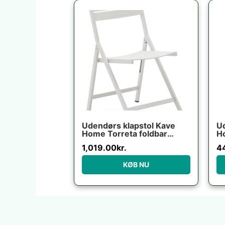
Udendørs klapstol Kave
U
Home Torreta foldbar
Ho
aluminium ecru UV-
H1
1,019.00
kr.
4
bestandig moderne
industriel
KØB NU