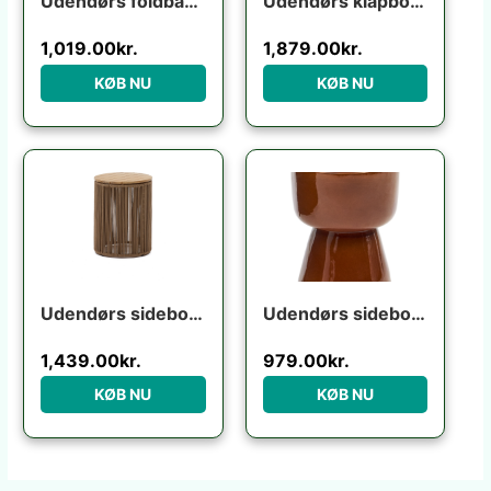
Udendørs foldbar klapstol Kave Home Torreta grafit aluminium med fodstøtte UV-modstandsdygtig
Udendørs klapbord Kave Home Torreta foldbart hvid aluminium 70×70 cm terrassebord til 4 personer
1,019.00
kr.
1,879.00
kr.
KØB NU
KØB NU
Udendørs sidebord Kave Home Dandara i akacietræ og stål 40x40x52 cm beige sort
Udendørs sidebord Kave Home Mesquida terracotta fibercement H45,5x36x36 cm
1,439.00
kr.
979.00
kr.
KØB NU
KØB NU