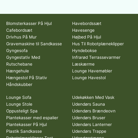
Blomsterkasser På Hjul
Havebordssæt
Cafebordsæt
Havesenge
Drivhus På Mur
Højbed På Hjul
Gravemaskine til Sandkasse
Hus Til Robotplæneklipper
Gyngesofa
Hyndebokse
Gyngestativ Med
Infrarød Terrassevarmer
Rutschebane
Læskærme
Hængehule
Lounge Havemøbler
Hængestol På Stativ
Lounge Havestol
Håndskubber
Lounge Sofa
Udekøkken Med Vask
Lounge Stole
Udendørs Sauna
Oppusteligt Spa
Udendørs Brændeovn
Plantekasser med espalier
Udendørs Bruser
Plantekasser På Hjul
Udendørs Lanterner
Plastik Sandkasse
Udendørs Trappe