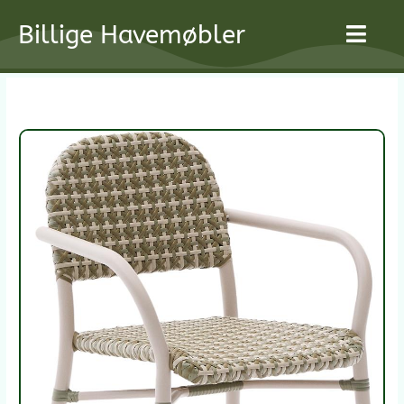
Gå
Billige Havemøbler
til
indholdet