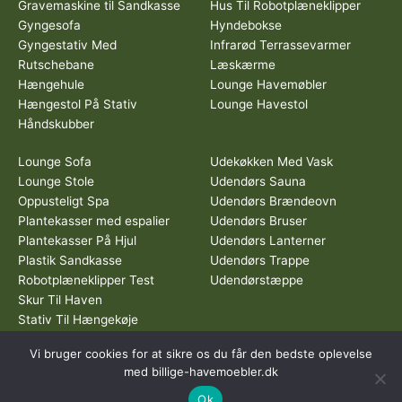
Gravemaskine til Sandkasse
Hus Til Robotplæneklipper
Gyngesofa
Hyndebokse
Gyngestativ Med
Infrarød Terrassevarmer
Rutschebane
Læskærme
Hængehule
Lounge Havemøbler
Hængestol På Stativ
Lounge Havestol
Håndskubber
Lounge Sofa
Udekøkken Med Vask
Lounge Stole
Udendørs Sauna
Oppusteligt Spa
Udendørs Brændeovn
Plantekasser med espalier
Udendørs Bruser
Plantekasser På Hjul
Udendørs Lanterner
Plastik Sandkasse
Udendørs Trappe
Robotplæneklipper Test
Udendørstæppe
Skur Til Haven
Stativ Til Hængekøje
Vi bruger cookies for at sikre os du får den bedste oplevelse
Dette medie ejes og drives af Tropic Traffic LLC-FZ | The Meydan
med billige-havemoebler.dk
Hotel, Grandstand, 6th floor, Nad Al Sheba | Dubai | UAE
Ok