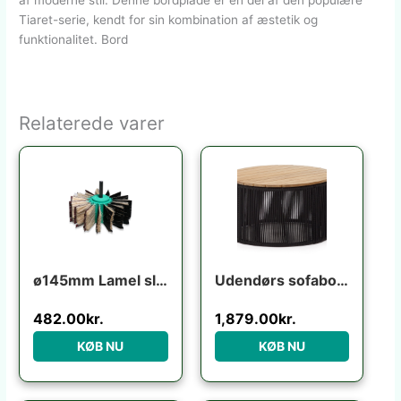
af moderne stil. Denne bordplade er en del af den populære
Tiaret-serie, kendt for sin kombination af æstetik og
funktionalitet. Bord
Relaterede varer
ø145mm Lamel slibebørste til boremaskine
Udendørs sofabord Kave Home Dandara rund Ø70 x H40 cm akacietræ og stål sort/beige
482.00
kr.
1,879.00
kr.
KØB NU
KØB NU