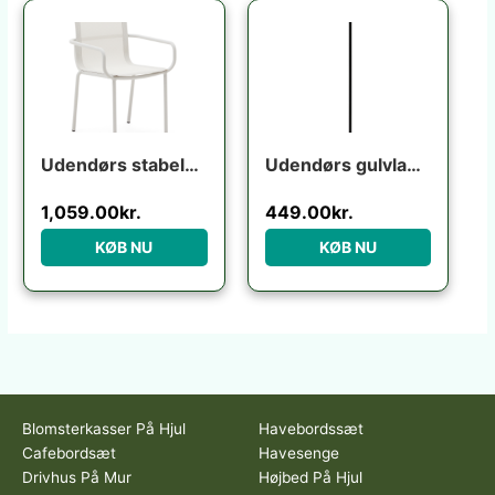
Udendørs stabelbar stol Kave Home Galdana ecru aluminium/texteline UV-resistent niveau 5
Udendørs gulvlampe Kave Home Nali mat sort metal H149 cm nordisk design
1,059.00
kr.
449.00
kr.
KØB NU
KØB NU
Blomsterkasser På Hjul
Havebordssæt
Cafebordsæt
Havesenge
Drivhus På Mur
Højbed På Hjul