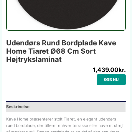
Udendørs Rund Bordplade Kave
Home Tiaret Ø68 Cm Sort
Højtrykslaminat
1,439.00
kr.
KØB NU
Beskrivelse
Kave Home præsenterer stolt Tiaret, en elegant udendørs
rund bordplade, der tilfører enhver terrasse eller have et strejf