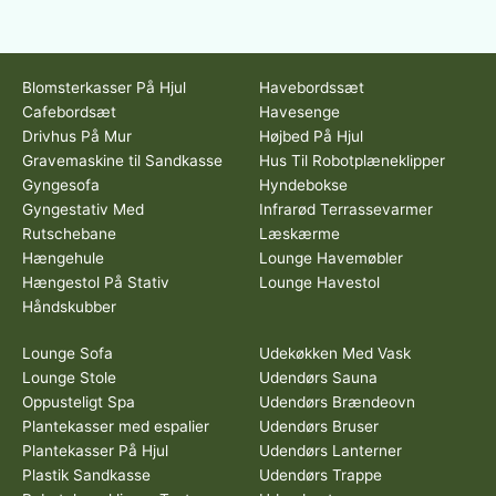
Blomsterkasser På Hjul
Havebordssæt
Cafebordsæt
Havesenge
Drivhus På Mur
Højbed På Hjul
Gravemaskine til Sandkasse
Hus Til Robotplæneklipper
Gyngesofa
Hyndebokse
Gyngestativ Med
Infrarød Terrassevarmer
Rutschebane
Læskærme
Hængehule
Lounge Havemøbler
Hængestol På Stativ
Lounge Havestol
Håndskubber
Lounge Sofa
Udekøkken Med Vask
Lounge Stole
Udendørs Sauna
Oppusteligt Spa
Udendørs Brændeovn
Plantekasser med espalier
Udendørs Bruser
Plantekasser På Hjul
Udendørs Lanterner
Plastik Sandkasse
Udendørs Trappe