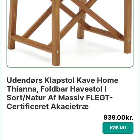
Udendørs Klapstol Kave Home
Thianna, Foldbar Havestol I
Sort/natur Af Massiv FLEGT-
Certificeret Akacietræ
939.00
kr.
KØB NU