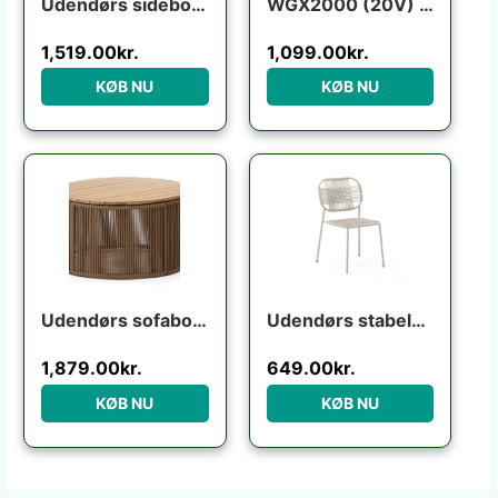
Udendørs sidebord Kave Home Manya sort fibercement 38x38x46 cm industrielt design
WGX2000 (20V) m/batteri+lader
1,519.00
kr.
1,099.00
kr.
KØB NU
KØB NU
Udendørs sofabord Kave Home Dandara Ø70 x H40 cm stål/akaciatræ rustik
Udendørs stabelbar fletstol Kave Home Talaier ecru syntetisk rattan & galvaniseret stål H84 x B51 x D58 cm
1,879.00
kr.
649.00
kr.
KØB NU
KØB NU