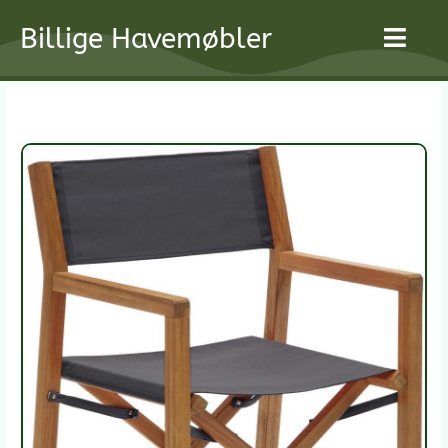
Gå
Billige Havemøbler
til
indholdet