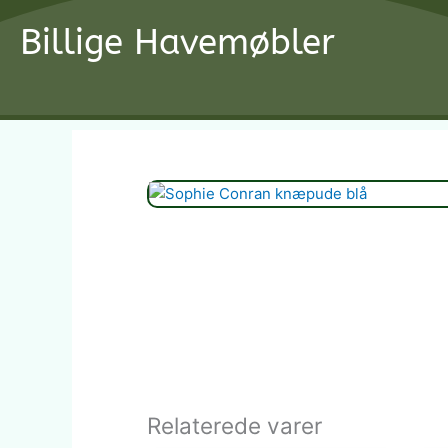
Gå
Billige Havemøbler
til
indholdet
Relaterede varer