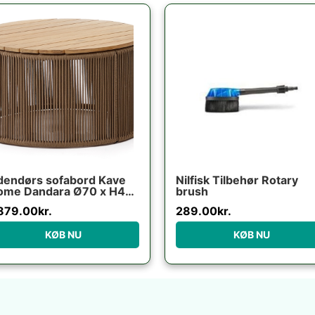
dendørs sofabord Kave
Nilfisk Tilbehør Rotary
ome Dandara Ø70 x H40
brush
 stål/akaciatræ rustik
,879.00
kr.
289.00
kr.
KØB NU
KØB NU