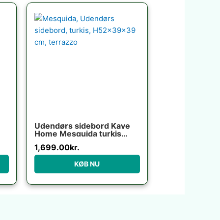
Udendørs sidebord Kave
Home Mesquida turkis
terrazzo H52xØ39 cm
1,699.00
kr.
vejrbestandigt nordisk
design
KØB NU