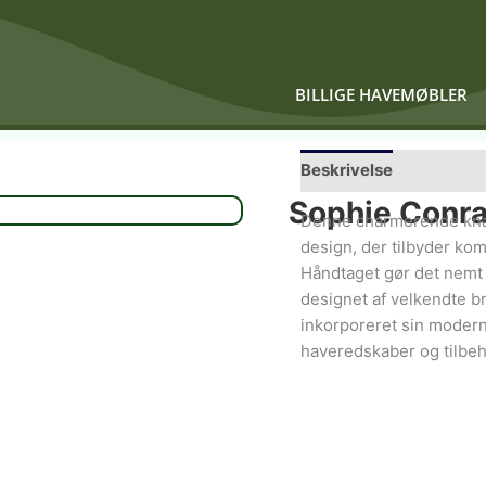
BILLIGE HAVEMØBLER
Beskrivelse
Sophie Conr
Denne charmerende knæp
design, der tilbyder ko
Håndtaget gør det nemt
designet af velkendte b
inkorporeret sin moderne 
haveredskaber og tilbeh