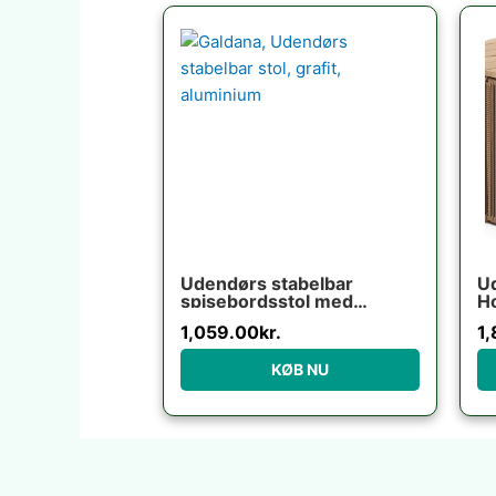
Udendørs stabelbar
U
spisebordsstol med
H
armlæn Kave Home
cm
1,059.00
kr.
1
Galdana grafit aluminium
texteline
KØB NU