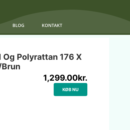
BLOG
KONTAKT
l Og Polyrattan 176 X
/Brun
1,299.00
kr.
KØB NU