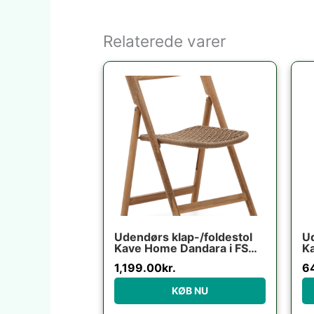
Relaterede varer
Udendørs klap-/foldestol
Ud
Kave Home Dandara i FSC-
Ka
certificeret akacietræ
sy
1,199.00
kr.
6
rustik brun
ga
x
KØB NU