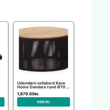
Udendørs sofabord Kave
Home Dandara rund Ø70 x
H40 cm akacietræ og stål
1,879.00
kr.
sort/beige
KØB NU