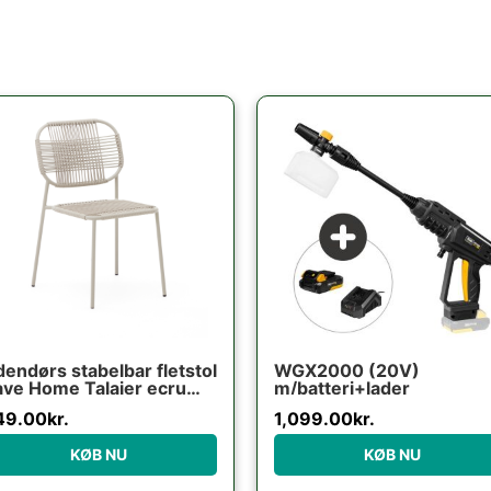
endørs stabelbar fletstol
WGX2000 (20V)
ve Home Talaier ecru
m/batteri+lader
ntetisk rattan &
49.00
kr.
1,099.00
kr.
lvaniseret stål H84 x B51
 D58 cm
KØB NU
KØB NU