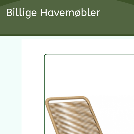
Gå
Billige Havemøbler
til
indholdet