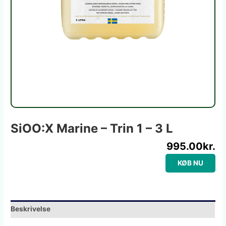
SiOO:X Marine – Trin 1 – 3 L
995.00
kr.
KØB NU
Beskrivelse