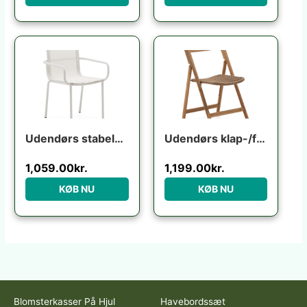
Udendørs stabelbar stol Kave Home Galdana ecru aluminium/texteline UV-resistent niveau 5
Udendørs klap-/foldestol Kave Home Dandara i FSC-certificeret akacietræ rustik brun
1,059.00
kr.
1,199.00
kr.
KØB NU
KØB NU
Blomsterkasser På Hjul
Havebordssæt