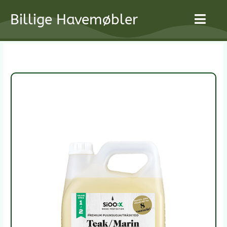
Gå
Billige Havemøbler
til
indholdet