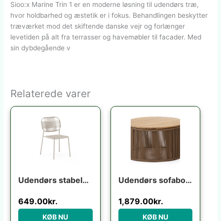
Sioo:x Marine Trin 1 er en moderne løsning til udendørs træ,
hvor holdbarhed og æstetik er i fokus. Behandlingen beskytter
træværket mod det skiftende danske vejr og forlænger
levetiden på alt fra terrasser og havemøbler til facader. Med
sin dybdegående v
Relaterede varer
Udendørs stabelbar fletstol Kave Home Talaier ecru syntetisk rattan & galvaniseret stål H84 x B51 x D58 cm
Udendørs sofabord Kave Home Dandara Ø70 x H40 cm stål/akaciatræ rustik
649.00
kr.
1,879.00
kr.
KØB NU
KØB NU