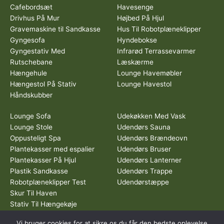
Cafebordsæt
Havesenge
Drivhus På Mur
Højbed På Hjul
Gravemaskine til Sandkasse
Hus Til Robotplæneklipper
Gyngesofa
Hyndebokse
Gyngestativ Med
Infrarød Terrassevarmer
Rutschebane
Læskærme
Hængehule
Lounge Havemøbler
Hængestol På Stativ
Lounge Havestol
Håndskubber
Lounge Sofa
Udekøkken Med Vask
Lounge Stole
Udendørs Sauna
Oppusteligt Spa
Udendørs Brændeovn
Plantekasser med espalier
Udendørs Bruser
Plantekasser På Hjul
Udendørs Lanterner
Plastik Sandkasse
Udendørs Trappe
Robotplæneklipper Test
Udendørstæppe
Skur Til Haven
Stativ Til Hængekøje
Vi bruger cookies for at sikre os du får den bedste oplevelse