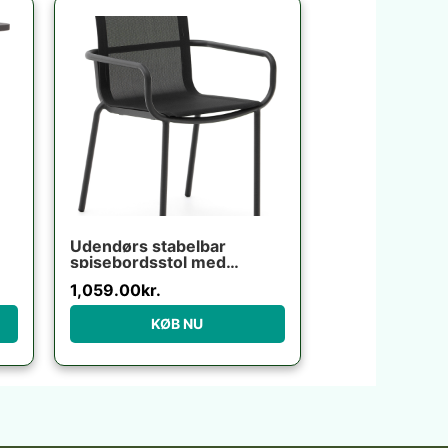
Udendørs stabelbar
spisebordsstol med
armlæn Kave Home
1,059.00
kr.
Galdana grafit aluminium
texteline
KØB NU