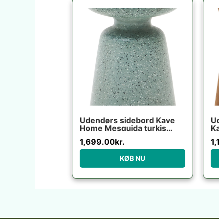
Udendørs sidebord Kave
Ud
Home Mesquida turkis
K
terrazzo H52xØ39 cm
ce
1,699.00
kr.
1,
vejrbestandigt nordisk
ru
design
KØB NU