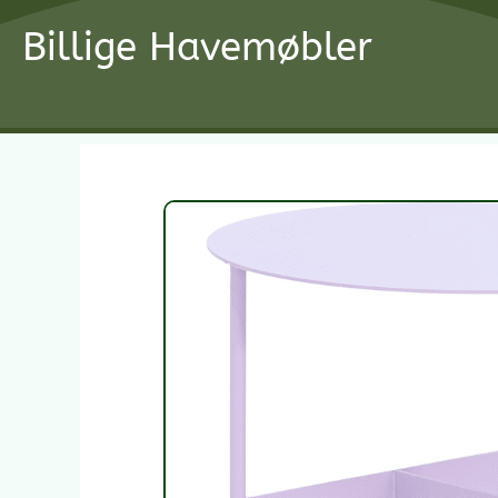
Gå
Billige Havemøbler
til
indholdet