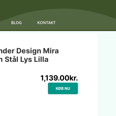
BLOG
KONTAKT
nder Design Mira
Stål Lys Lilla
1,139.00
kr.
KØB NU