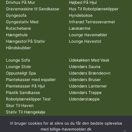
Drivhus På Mur
Højbed På Hjul
Gravemaskine til Sandkasse
Hus Til Robotplæneklipper
Gyngesofa
Hyndebokse
Gyngestativ Med
Infrarød Terrassevarmer
Rutschebane
Læskærme
Hængehule
Lounge Havemøbler
Hængestol På Stativ
Lounge Havestol
Håndskubber
Lounge Sofa
Udekøkken Med Vask
Lounge Stole
Udendørs Sauna
Oppusteligt Spa
Udendørs Brændeovn
Plantekasser med espalier
Udendørs Bruser
Plantekasser På Hjul
Udendørs Lanterner
Plastik Sandkasse
Udendørs Trappe
Robotplæneklipper Test
Udendørstæppe
Skur Til Haven
Stativ Til Hængekøje
Vi bruger cookies for at sikre os du får den bedste oplevelse
Dette medie ejes og drives af Tropic Traffic LLC-FZ | The Meydan
med billige-havemoebler.dk