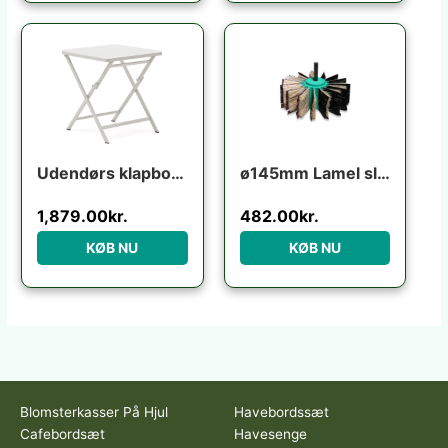
Udendørs klapbord Kave Home Torreta foldbart hvid aluminium 70×70 cm terrassebord til 4 personer
ø145mm Lamel slibebørste til boremaskine
1,879.00
kr.
482.00
kr.
KØB NU
KØB NU
Blomsterkasser På Hjul
Havebordssæt
Cafebordsæt
Havesenge