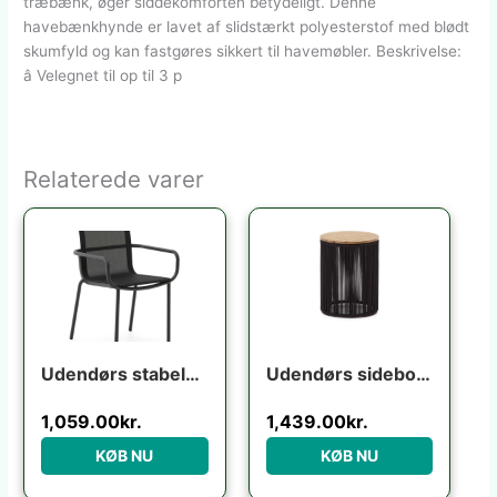
træbænk, øger siddekomforten betydeligt. Denne
havebænkhynde er lavet af slidstærkt polyesterstof med blødt
skumfyld og kan fastgøres sikkert til havemøbler. Beskrivelse:
â Velegnet til op til 3 p
Relaterede varer
Udendørs stabelbar spisebordsstol med armlæn Kave Home Galdana grafit aluminium texteline
Udendørs sidebord Kave Home Dandara i massivt akacietræ og sort lakeret stål Ø40 H52 cm
1,059.00
kr.
1,439.00
kr.
KØB NU
KØB NU