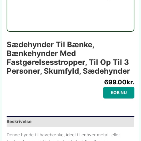
Sædehynder Til Bænke,
Bænkehynder Med
Fastgørelsesstropper, Til Op Til 3
Personer, Skumfyld, Sædehynder
699.00
kr.
KØB NU
Beskrivelse
Denne hynde til havebænke, ideel til enhver metal- eller