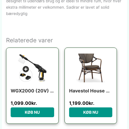
designet til udendørs brug og er ideel til mindre rum, hvor hver
ekstra millimeter er velkommen. Sadirar er lavet af solid
bæredygtig
Relaterede varer
WGX2000 (20V) m/batteri+lader
Havestol House of Sander Colmar udendørs spisebordsstol i aluminium lysebrun med sorte detaljer H84ÃB56ÃL64 cm
1,099.00
kr.
1,199.00
kr.
KØB NU
KØB NU