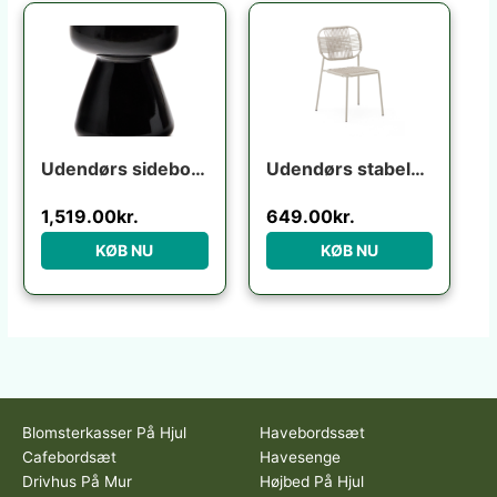
Udendørs sidebord Kave Home Manya sort fibercement 38x38x46 cm industrielt design
Udendørs stabelbar fletstol Kave Home Talaier ecru syntetisk rattan & galvaniseret stål H84 x B51 x D58 cm
1,519.00
kr.
649.00
kr.
KØB NU
KØB NU
Blomsterkasser På Hjul
Havebordssæt
Cafebordsæt
Havesenge
Drivhus På Mur
Højbed På Hjul