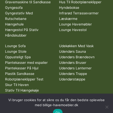
Gravemaskine til Sandkasse
Hus Til Robotplæneklipper
Gyngesofa
Hyndebokse
Gyngestativ Med
Infrarød Terrassevarmer
Rutschebane
Læskærme
Hængehule
Lounge Havemøbler
Hængestol På Stativ
Lounge Havestol
Håndskubber
Lounge Sofa
Udekøkken Med Vask
Lounge Stole
Udendørs Sauna
Oppusteligt Spa
Udendørs Brændeovn
Plantekasser med espalier
Udendørs Bruser
Plantekasser På Hjul
Udendørs Lanterner
Plastik Sandkasse
Udendørs Trappe
Robotplæneklipper Test
Udendørstæppe
Skur Til Haven
Stativ Til Hængekøje
Vi bruger cookies for at sikre os du får den bedste oplevelse
Dette medie ejes og drives af Tropic Traffic LLC-FZ | The Meydan
med billige-havemoebler.dk
Hotel, Grandstand, 6th floor, Nad Al Sheba | Dubai | UAE
Ok