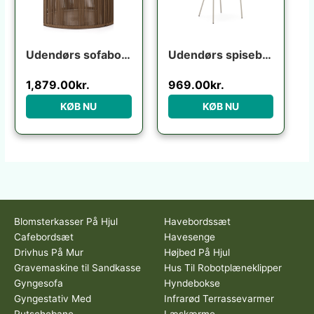
Udendørs sofabord Kave Home Dandara Ø70 x H40 cm stål/akaciatræ rustik
Udendørs spisebordsstol med armlæn havestol Kave Home Yanet ecru H80ÃB54ÃL56 cm
1,879.00
kr.
969.00
kr.
KØB NU
KØB NU
Blomsterkasser På Hjul
Havebordssæt
Cafebordsæt
Havesenge
Drivhus På Mur
Højbed På Hjul
Gravemaskine til Sandkasse
Hus Til Robotplæneklipper
Gyngesofa
Hyndebokse
Gyngestativ Med
Infrarød Terrassevarmer