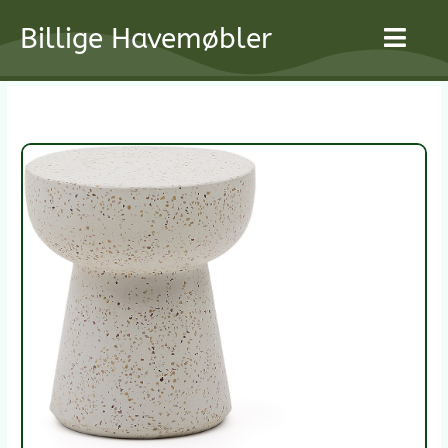
Gå
Billige Havemøbler
til
indholdet