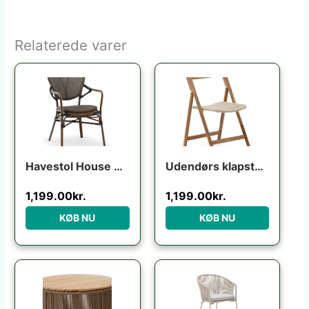
Relaterede varer
Havestol House of Sander Colmar udendørs spisebordsstol i aluminium lysebrun med sorte detaljer H84ÃB56ÃL64 cm
Udendørs klapstol Kave Home Dandara foldbar havestol i FSC akacietræ beige
1,199.00
kr.
1,199.00
kr.
KØB NU
KØB NU