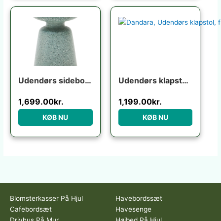
Udendørs sidebord Kave Home Mesquida turkis terrazzo H52xØ39 cm vejrbestandigt nordisk design
Udendørs klapstol Kave Home Dandara i akacietræ foldbar UV-resistent flerfarvet rustik
1,699.00
kr.
1,199.00
kr.
KØB NU
KØB NU
Blomsterkasser På Hjul
Havebordssæt
Cafebordsæt
Havesenge
Drivhus På Mur
Højbed På Hjul