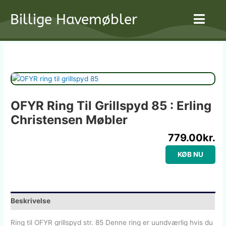
Gå
Billige Havemøbler
til
indholdet
OFYR Ring Til Grillspyd 85 : Erling
Christensen Møbler
779.00
kr.
KØB NU
Beskrivelse
Ring til OFYR grillspyd str. 85 Denne ring er uundværlig hvis du