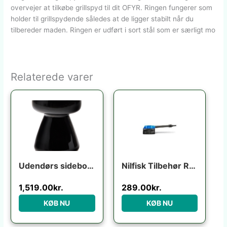
overvejer at tilkøbe grillspyd til dit OFYR. Ringen fungerer som
holder til grillspydende således at de ligger stabilt når du
tilbereder maden. Ringen er udført i sort stål som er særligt mo
Relaterede varer
Udendørs sidebord Kave Home Manya sort fibercement 38x38x46 cm industrielt design
Nilfisk Tilbehør Rotary brush
1,519.00
kr.
289.00
kr.
KØB NU
KØB NU