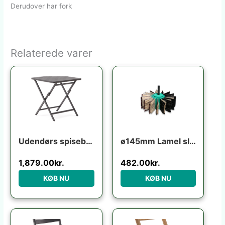
Derudover har fork
Relaterede varer
Udendørs spisebord klapbord Kave Home Torreta aluminium grafit foldbart 70×70 cm til 4 personer
ø145mm Lamel slibebørste til boremaskine
1,879.00
kr.
482.00
kr.
KØB NU
KØB NU