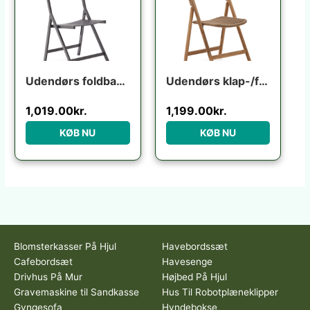
Udendørs foldbar klapstol Kave Home Torreta grafit aluminium med fodstøtte UV-modstandsdygtig
Udendørs klap-/foldestol Kave Home Dandara i FSC-certificeret akacietræ rustik brun
1,019.00
kr.
1,199.00
kr.
KØB NU
KØB NU
Blomsterkasser På Hjul
Havebordssæt
Cafebordsæt
Havesenge
Drivhus På Mur
Højbed På Hjul
Gravemaskine til Sandkasse
Hus Til Robotplæneklipper
Gyngesofa
Hyndebokse