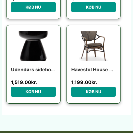
KØB NU
KØB NU
Udendørs sidebord Kave Home Manya sort fibercement 38x38x46 cm industrielt design
Havestol House of Sander Colmar udendørs spisebordsstol i aluminium lysebrun med sorte detaljer H84ÃB56ÃL64 cm
1,519.00
kr.
1,199.00
kr.
KØB NU
KØB NU