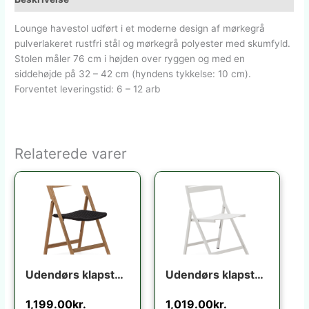
Lounge havestol udført i et moderne design af mørkegrå
pulverlakeret rustfri stål og mørkegrå polyester med skumfyld.
Stolen måler 76 cm i højden over ryggen og med en
siddehøjde på 32 – 42 cm (hyndens tykkelse: 10 cm).
Forventet leveringstid: 6 – 12 arb
Relaterede varer
Udendørs klapstol Kave Home Dandara i akacietræ foldbar UV-resistent flerfarvet rustik
Udendørs klapstol Kave Home Torreta foldbar aluminium ecru UV-bestandig moderne industriel
1,199.00
kr.
1,019.00
kr.