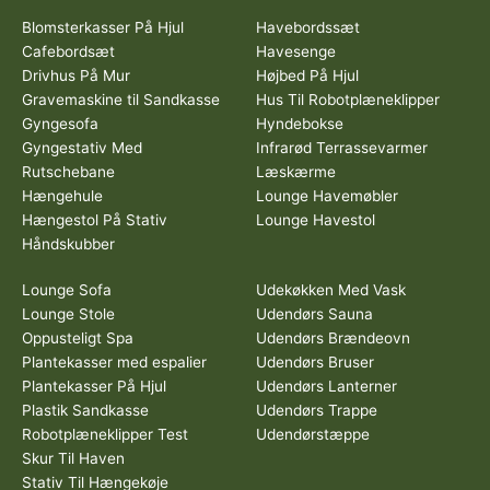
Blomsterkasser På Hjul
Havebordssæt
Cafebordsæt
Havesenge
Drivhus På Mur
Højbed På Hjul
Gravemaskine til Sandkasse
Hus Til Robotplæneklipper
Gyngesofa
Hyndebokse
Gyngestativ Med
Infrarød Terrassevarmer
Rutschebane
Læskærme
Hængehule
Lounge Havemøbler
Hængestol På Stativ
Lounge Havestol
Håndskubber
Lounge Sofa
Udekøkken Med Vask
Lounge Stole
Udendørs Sauna
Oppusteligt Spa
Udendørs Brændeovn
Plantekasser med espalier
Udendørs Bruser
Plantekasser På Hjul
Udendørs Lanterner
Plastik Sandkasse
Udendørs Trappe
Robotplæneklipper Test
Udendørstæppe
Skur Til Haven
Stativ Til Hængekøje