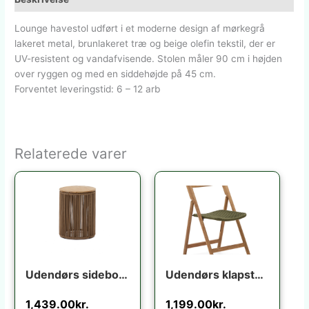
Lounge havestol udført i et moderne design af mørkegrå
lakeret metal, brunlakeret træ og beige olefin tekstil, der er
UV-resistent og vandafvisende. Stolen måler 90 cm i højden
over ryggen og med en siddehøjde på 45 cm.
Forventet leveringstid: 6 – 12 arb
Relaterede varer
Udendørs sidebord Kave Home Dandara i akacietræ og stål 40x40x52 cm beige sort
Udendørs klapstol Kave Home Dandara foldbar i massivt akacietræ med grønt reb UV-resistent FSC-certificeret
1,439.00
kr.
1,199.00
kr.