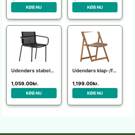
KØB NU
KØB NU
Udendørs stabelbar spisebordsstol med armlæn Kave Home Galdana grafit aluminium texteline
Udendørs klap-/foldestol Kave Home Dandara i FSC-certificeret akacietræ rustik brun
1,059.00
kr.
1,199.00
kr.
KØB NU
KØB NU