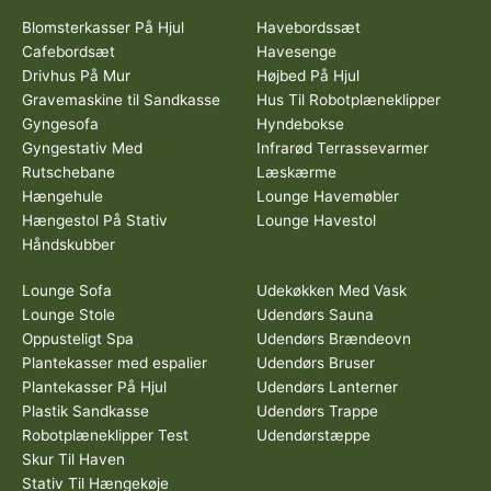
Blomsterkasser På Hjul
Havebordssæt
Cafebordsæt
Havesenge
Drivhus På Mur
Højbed På Hjul
Gravemaskine til Sandkasse
Hus Til Robotplæneklipper
Gyngesofa
Hyndebokse
Gyngestativ Med
Infrarød Terrassevarmer
Rutschebane
Læskærme
Hængehule
Lounge Havemøbler
Hængestol På Stativ
Lounge Havestol
Håndskubber
Lounge Sofa
Udekøkken Med Vask
Lounge Stole
Udendørs Sauna
Oppusteligt Spa
Udendørs Brændeovn
Plantekasser med espalier
Udendørs Bruser
Plantekasser På Hjul
Udendørs Lanterner
Plastik Sandkasse
Udendørs Trappe
Robotplæneklipper Test
Udendørstæppe
Skur Til Haven
Stativ Til Hængekøje