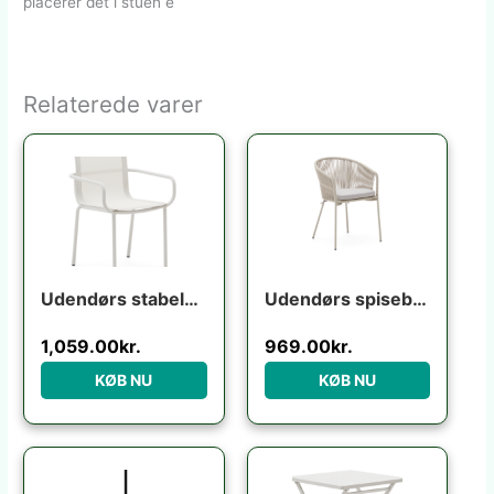
placerer det i stuen e
Relaterede varer
Udendørs stabelbar stol Kave Home Galdana ecru aluminium/texteline UV-resistent niveau 5
Udendørs spisebordsstol med armlæn havestol Kave Home Yanet ecru H80ÃB54ÃL56 cm
1,059.00
kr.
969.00
kr.
KØB NU
KØB NU