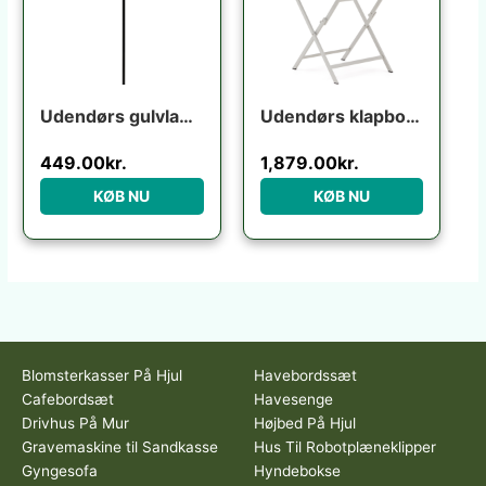
Udendørs gulvlampe Kave Home Nali mat sort metal H149 cm nordisk design
Udendørs klapbord Kave Home Torreta foldbart hvid aluminium 70×70 cm terrassebord til 4 personer
449.00
kr.
1,879.00
kr.
KØB NU
KØB NU
Blomsterkasser På Hjul
Havebordssæt
Cafebordsæt
Havesenge
Drivhus På Mur
Højbed På Hjul
Gravemaskine til Sandkasse
Hus Til Robotplæneklipper
Gyngesofa
Hyndebokse