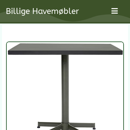
Gå
Billige Havemøbler
til
indholdet