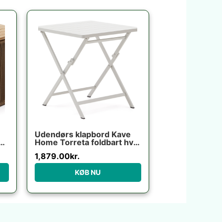
Udendørs klapbord Kave
0
Home Torreta foldbart hvid
aluminium 70×70 cm
1,879.00
kr.
terrassebord til 4 personer
KØB NU