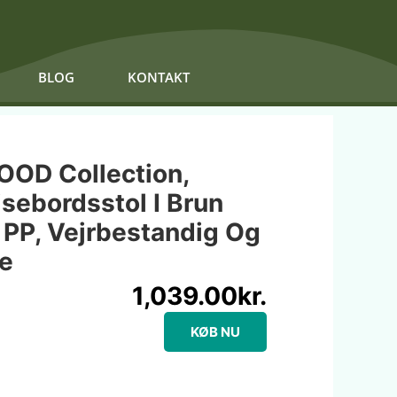
BLOG
KONTAKT
OOD Collection,
sebordsstol I Brun
 PP, Vejrbestandig Og
e
1,039.00
kr.
KØB NU