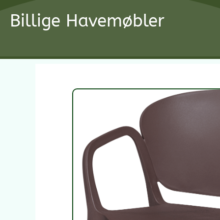
Gå
Billige Havemøbler
til
indholdet