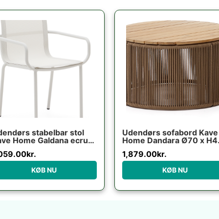
endørs stabelbar stol
Udendørs sofabord Kave
ave Home Galdana ecru
Home Dandara Ø70 x H4
uminium/texteline UV-
cm stål/akaciatræ rustik
,059.00
kr.
1,879.00
kr.
sistent niveau 5
KØB NU
KØB NU