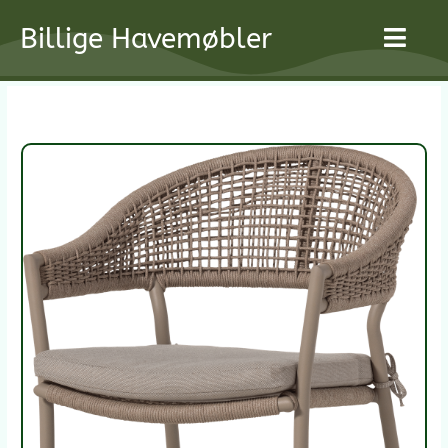
Gå
Billige Havemøbler
til
indholdet