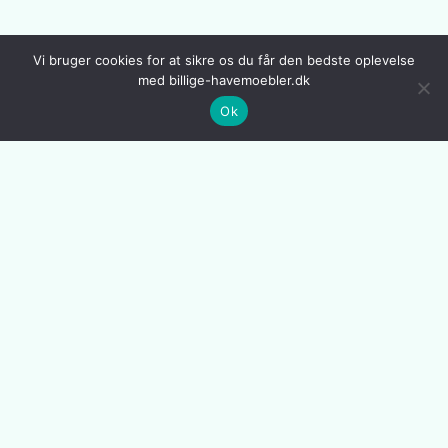
Vi bruger cookies for at sikre os du får den bedste oplevelse
Blomsterkasser På Hjul
Havebordssæt
med billige-havemoebler.dk
Cafebordsæt
Havesenge
Ok
Drivhus På Mur
Højbed På Hjul
Gravemaskine til Sandkasse
Hus Til Robotplæneklipper
Gyngesofa
Hyndebokse
Gyngestativ Med
Infrarød Terrassevarmer
Rutschebane
Læskærme
Hængehule
Lounge Havemøbler
Hængestol På Stativ
Lounge Havestol
Håndskubber
Lounge Sofa
Udekøkken Med Vask
Lounge Stole
Udendørs Sauna
Oppusteligt Spa
Udendørs Brændeovn
Plantekasser med espalier
Udendørs Bruser
Plantekasser På Hjul
Udendørs Lanterner
Plastik Sandkasse
Udendørs Trappe