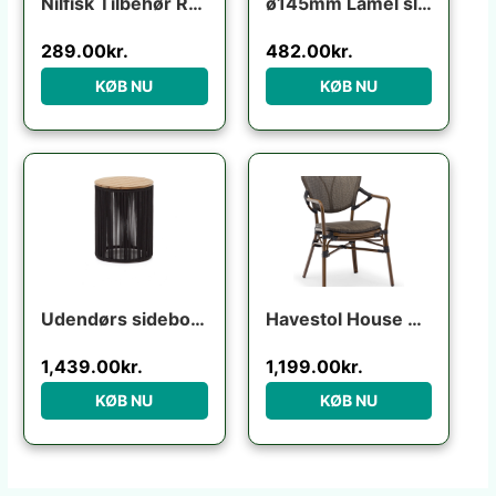
Nilfisk Tilbehør Rotary brush
ø145mm Lamel slibebørste til boremaskine
289.00
kr.
482.00
kr.
KØB NU
KØB NU
Udendørs sidebord Kave Home Dandara i massivt akacietræ og sort lakeret stål Ø40 H52 cm
Havestol House of Sander Colmar udendørs spisebordsstol i aluminium lysebrun med sorte detaljer H84ÃB56ÃL64 cm
1,439.00
kr.
1,199.00
kr.
KØB NU
KØB NU