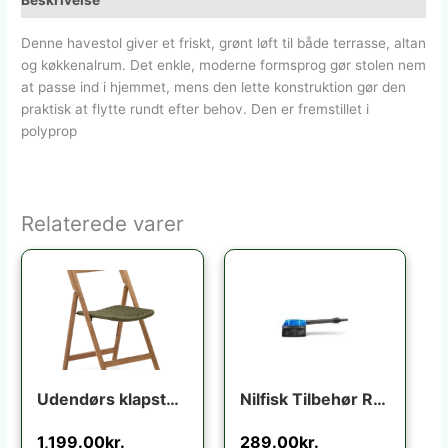
Beskrivelse
Denne havestol giver et friskt, grønt løft til både terrasse, altan
og køkkenalrum. Det enkle, moderne formsprog gør stolen nem
at passe ind i hjemmet, mens den lette konstruktion gør den
praktisk at flytte rundt efter behov. Den er fremstillet i
polyprop
Relaterede varer
Udendørs klapstol Kave Home Dandara foldbar i massivt akacietræ med grønt reb UV-resistent FSC-certificeret
Nilfisk Tilbehør Rotary brush
1,199.00
kr.
289.00
kr.