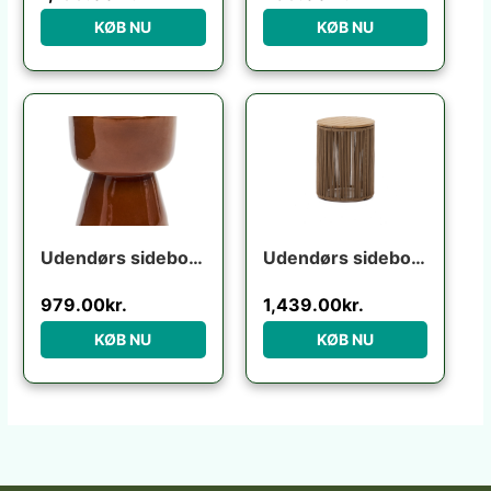
KØB NU
KØB NU
Udendørs sidebord Kave Home Mesquida terracotta fibercement H45,5x36x36 cm
Udendørs sidebord Kave Home Dandara i akacietræ og stål 40x40x52 cm beige sort
979.00
kr.
1,439.00
kr.
KØB NU
KØB NU