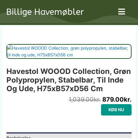
Gå
Billige Havemøbler
til
indholdet
Den
D
oprindelige
ak
pris
pr
var:
er
1,039.00kr..
87
Havestol WOOOD Collection, Grøn
Polypropylen, Stabelbar, Til Inde
Og Ude, H75xB57xD56 Cm
1,039.00
kr.
879.00
kr.
KØB NU