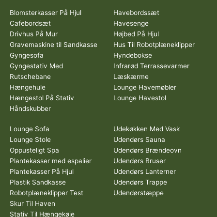
Blomsterkasser På Hjul
Havebordssæt
Cafebordsæt
Havesenge
Drivhus På Mur
Højbed På Hjul
Gravemaskine til Sandkasse
Hus Til Robotplæneklipper
Gyngesofa
Hyndebokse
Gyngestativ Med
Infrarød Terrassevarmer
Rutschebane
Læskærme
Hængehule
Lounge Havemøbler
Hængestol På Stativ
Lounge Havestol
Håndskubber
Lounge Sofa
Udekøkken Med Vask
Lounge Stole
Udendørs Sauna
Oppusteligt Spa
Udendørs Brændeovn
Plantekasser med espalier
Udendørs Bruser
Plantekasser På Hjul
Udendørs Lanterner
Plastik Sandkasse
Udendørs Trappe
Robotplæneklipper Test
Udendørstæppe
Skur Til Haven
Stativ Til Hængekøje