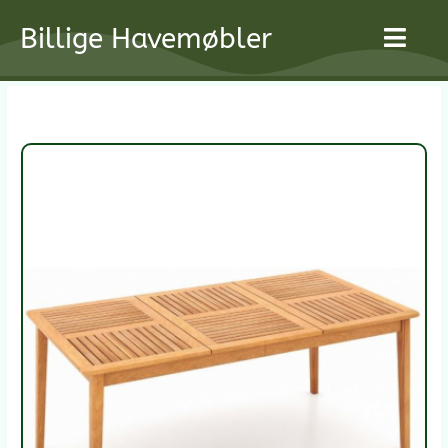
Gå
Billige Havemøbler
til
indholdet