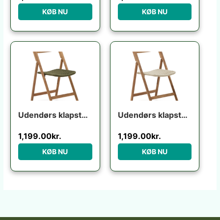
KØB NU
KØB NU
Udendørs klapstol Kave Home Dandara foldbar i massivt akacietræ med grønt reb UV-resistent FSC-certificeret
Udendørs klapstol Kave Home Dandara foldbar havestol i FSC akacietræ beige
1,199.00
kr.
1,199.00
kr.
KØB NU
KØB NU