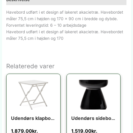
Havebord udført i et design af lakeret akacietræ. Havebordet
måler 75,5 cm i højden og 170 x 90 cm i bredde og dybde.
Forventet leveringstid: 6 – 10 arbejdsdage
Havebord udført i et design af lakeret akacietræ. Havebordet
måler 75,5 cm i højden og 170
Relaterede varer
Udendørs klapbord Kave Home Torreta foldbart hvid aluminium 70×70 cm terrassebord til 4 personer
Udendørs sidebord Kave Home Manya sort fibercement 38x38x46 cm industrielt design
1,879.00
kr.
1,519.00
kr.