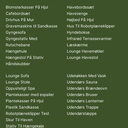
Blomsterkasser På Hjul
Havebordssæt
Cafebordsæt
Havesenge
Drivhus På Mur
Højbed På Hjul
Gravemaskine til Sandkasse
Hus Til Robotplæneklipper
Gyngesofa
Hyndebokse
Gyngestativ Med
Infrarød Terrassevarmer
Rutschebane
Læskærme
Hængehule
Lounge Havemøbler
Hængestol På Stativ
Lounge Havestol
Håndskubber
Lounge Sofa
Udekøkken Med Vask
Lounge Stole
Udendørs Sauna
Oppusteligt Spa
Udendørs Brændeovn
Plantekasser med espalier
Udendørs Bruser
Plantekasser På Hjul
Udendørs Lanterner
Plastik Sandkasse
Udendørs Trappe
Robotplæneklipper Test
Udendørstæppe
Skur Til Haven
Stativ Til Hængekøje