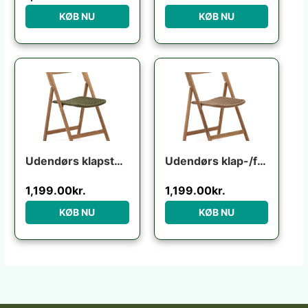
KØB NU
KØB NU
Udendørs klapstol Kave Home Dandara foldbar i massivt akacietræ med grønt reb UV-resistent FSC-certificeret
Udendørs klap-/foldestol Kave Home Dandara i FSC-certificeret akacietræ rustik brun
1,199.00
kr.
1,199.00
kr.
KØB NU
KØB NU