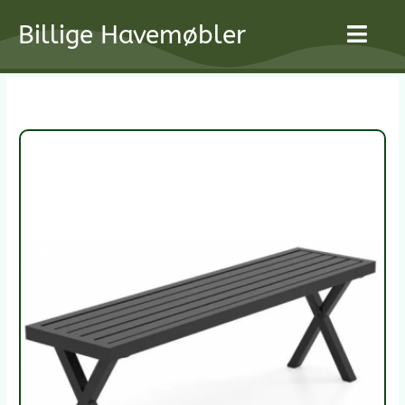
Gå
Billige Havemøbler
til
indholdet