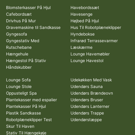
Blomsterkasser På Hjul
Havebordssæt
Cafebordsæt
Havesenge
Drivhus På Mur
Højbed På Hjul
Gravemaskine til Sandkasse
Hus Til Robotplæneklipper
Gyngesofa
Hyndebokse
Gyngestativ Med
Infrarød Terrassevarmer
Rutschebane
Læskærme
Hængehule
Lounge Havemøbler
Hængestol På Stativ
Lounge Havestol
Håndskubber
Lounge Sofa
Udekøkken Med Vask
Lounge Stole
Udendørs Sauna
Oppusteligt Spa
Udendørs Brændeovn
Plantekasser med espalier
Udendørs Bruser
Plantekasser På Hjul
Udendørs Lanterner
Plastik Sandkasse
Udendørs Trappe
Robotplæneklipper Test
Udendørstæppe
Skur Til Haven
Stativ Til Hængekøje