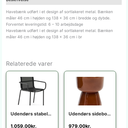
Havebænk udført i et design af sortlakeret metal. Bænken
måler 46 cm i højden og 138 x 36 cm i bredde og dybde.
Forventet leveringstid: 6 – 10 arbejdsdage
Havebænk udført i et design af sortlakeret metal. Bænken
måler 46 cm i højden og 138 x 36 cm i br
Relaterede varer
Udendørs stabelbar spisebordsstol med armlæn Kave Home Galdana grafit aluminium texteline
Udendørs sidebord Kave Home Mesquida terracotta fibercement H45,5x36x36 cm
1,059.00
kr.
979.00
kr.