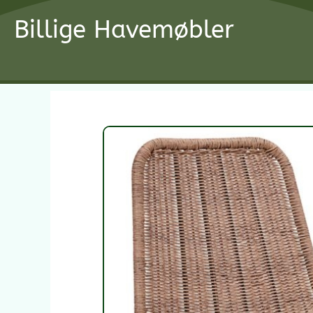
Gå
Billige Havemøbler
til
indholdet