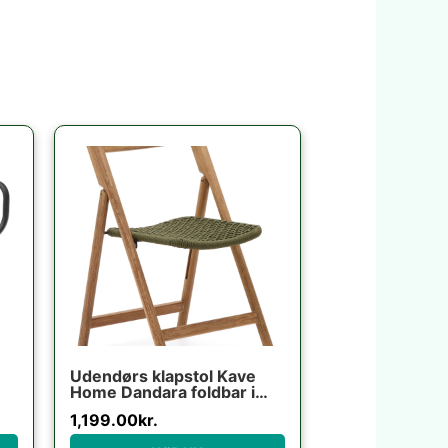
Udendørs klapstol Kave
Home Dandara foldbar i
massivt akacietræ med
1,199.00
kr.
grønt reb UV-resistent
FSC-certificeret