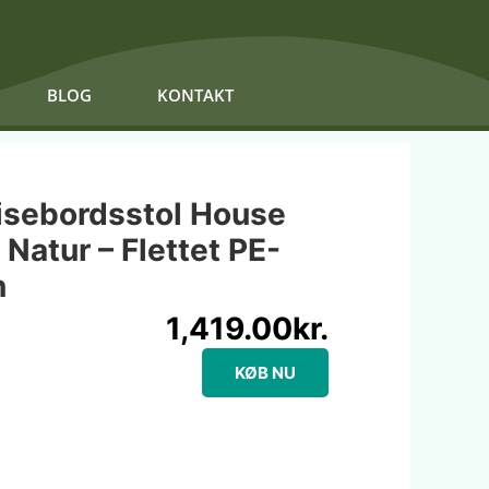
BLOG
KONTAKT
isebordsstol House
Natur – Flettet PE-
n
1,419.00
kr.
KØB NU