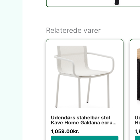
Relaterede varer
Udendørs stabelbar stol
U
Kave Home Galdana ecru
H
aluminium/texteline UV-
H4
1,059.00
kr.
1
resistent niveau 5
so