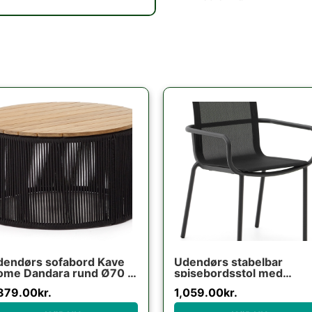
dendørs sofabord Kave
Udendørs stabelbar
ome Dandara rund Ø70 x
spisebordsstol med
0 cm akacietræ og stål
armlæn Kave Home
,879.00
kr.
1,059.00
kr.
rt/beige
Galdana grafit aluminium
texteline