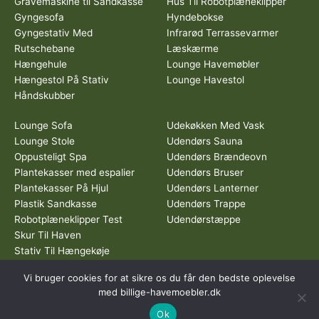
Gravemaskine til Sandkasse
Hus Til Robotplæneklipper
Gyngesofa
Hyndebokse
Gyngestativ Med
Infrarød Terrassevarmer
Rutschebane
Læskærme
Hængehule
Lounge Havemøbler
Hængestol På Stativ
Lounge Havestol
Håndskubber
Lounge Sofa
Udekøkken Med Vask
Lounge Stole
Udendørs Sauna
Oppusteligt Spa
Udendørs Brændeovn
Plantekasser med espalier
Udendørs Bruser
Plantekasser På Hjul
Udendørs Lanterner
Plastik Sandkasse
Udendørs Trappe
Robotplæneklipper Test
Udendørstæppe
Skur Til Haven
Stativ Til Hængekøje
Vi bruger cookies for at sikre os du får den bedste oplevelse
Dette medie ejes og drives af Tropic Traffic LLC-FZ | The Meydan
med billige-havemoebler.dk
Hotel, Grandstand, 6th floor, Nad Al Sheba | Dubai | UAE
Ok
Copyright © 2026 Billige Havemøbler | All rights reserved