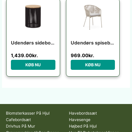
Udendørs sidebord Kave Home Dandara i massivt akacietræ og sort lakeret stål Ø40 H52 cm
Udendørs spisebordsstol med armlæn havestol Kave Home Yanet ecru H80ÃB54ÃL56 cm
1,439.00
kr.
969.00
kr.
KØB NU
KØB NU
Blomsterkasser På Hjul
Havebordssæt
Cafebordsæt
Havesenge
Drivhus På Mur
Højbed På Hjul