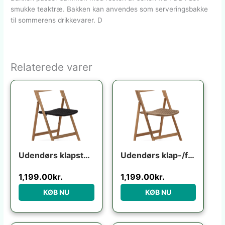
smukke teaktræ. Bakken kan anvendes som serveringsbakke
til sommerens drikkevarer. D
Relaterede varer
Udendørs klapstol Kave Home Dandara i akacietræ foldbar UV-resistent flerfarvet rustik
Udendørs klap-/foldestol Kave Home Dandara i FSC-certificeret akacietræ rustik brun
1,199.00
kr.
1,199.00
kr.
KØB NU
KØB NU