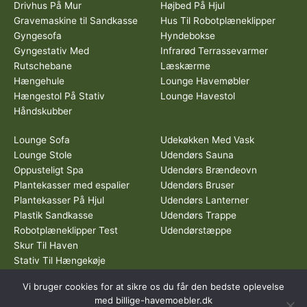
Drivhus På Mur
Højbed På Hjul
Gravemaskine til Sandkasse
Hus Til Robotplæneklipper
Gyngesofa
Hyndebokse
Gyngestativ Med
Infrarød Terrassevarmer
Rutschebane
Læskærme
Hængehule
Lounge Havemøbler
Hængestol På Stativ
Lounge Havestol
Håndskubber
Lounge Sofa
Udekøkken Med Vask
Lounge Stole
Udendørs Sauna
Oppusteligt Spa
Udendørs Brændeovn
Plantekasser med espalier
Udendørs Bruser
Plantekasser På Hjul
Udendørs Lanterner
Plastik Sandkasse
Udendørs Trappe
Robotplæneklipper Test
Udendørstæppe
Skur Til Haven
Stativ Til Hængekøje
Vi bruger cookies for at sikre os du får den bedste oplevelse
Dette medie ejes og drives af Tropic Traffic LLC-FZ | The Meydan
med billige-havemoebler.dk