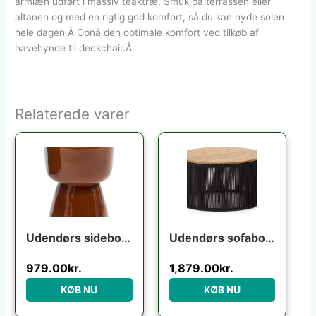
armlæn udført i massiv teaktræ. Smuk på terrassen eller
altanen og med en rigtig god komfort, så du kan nyde solen
hele dagen.Â Opnå den optimale komfort ved tilkøb af
havehynde til deckchair.Â
Relaterede varer
Udendørs sidebord Kave Home Mesquida terracotta fibercement H45,5x36x36 cm
Udendørs sofabord Kave Home Dandara rund Ø70 x H40 cm akacietræ og stål sort/beige
979.00
kr.
1,879.00
kr.
KØB NU
KØB NU