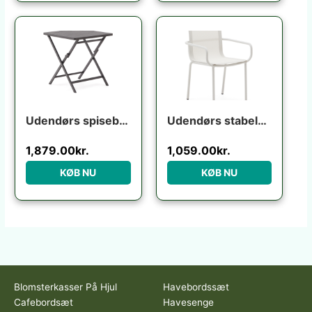
Udendørs spisebord klapbord Kave Home Torreta aluminium grafit foldbart 70×70 cm til 4 personer
Udendørs stabelbar stol Kave Home Galdana ecru aluminium/texteline UV-resistent niveau 5
1,879.00
kr.
1,059.00
kr.
KØB NU
KØB NU
Blomsterkasser På Hjul
Havebordssæt
Cafebordsæt
Havesenge