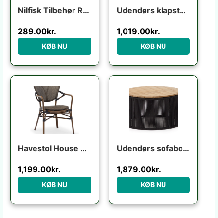
Nilfisk Tilbehør Rotary brush
Udendørs klapstol Kave Home Torreta foldbar aluminium ecru UV-bestandig moderne industriel
289.00
kr.
1,019.00
kr.
KØB NU
KØB NU
Havestol House of Sander Colmar udendørs spisebordsstol i aluminium lysebrun med sorte detaljer H84ÃB56ÃL64 cm
Udendørs sofabord Kave Home Dandara rund Ø70 x H40 cm akacietræ og stål sort/beige
1,199.00
kr.
1,879.00
kr.
KØB NU
KØB NU