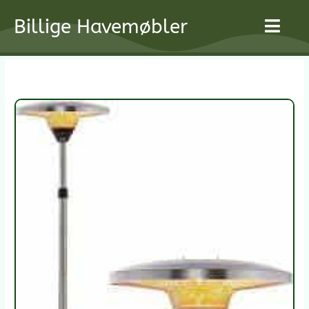
Gå
Billige Havemøbler
til
indholdet