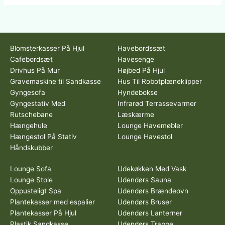
Blomsterkasser På Hjul
Havebordssæt
Cafebordsæt
Havesenge
Drivhus På Mur
Højbed På Hjul
Gravemaskine til Sandkasse
Hus Til Robotplæneklipper
Gyngesofa
Hyndebokse
Gyngestativ Med
Infrarød Terrassevarmer
Rutschebane
Læskærme
Hængehule
Lounge Havemøbler
Hængestol På Stativ
Lounge Havestol
Håndskubber
Lounge Sofa
Udekøkken Med Vask
Lounge Stole
Udendørs Sauna
Oppusteligt Spa
Udendørs Brændeovn
Plantekasser med espalier
Udendørs Bruser
Plantekasser På Hjul
Udendørs Lanterner
Plastik Sandkasse
Udendørs Trappe