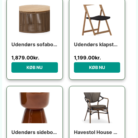
Udendørs sofabord Kave Home Dandara Ø70 x H40 cm stål/akaciatræ rustik
Udendørs klapstol Kave Home Dandara i akacietræ foldbar UV-resistent flerfarvet rustik
1,879.00
kr.
1,199.00
kr.
KØB NU
KØB NU
Udendørs sidebord Kave Home Mesquida terracotta fibercement H45,5x36x36 cm
Havestol House of Sander Colmar udendørs spisebordsstol i aluminium lysebrun med sorte detaljer H84ÃB56ÃL64 cm