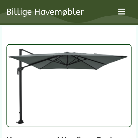
Gå
Billige Havemøbler
til
indholdet