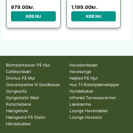
979.00
kr.
1,199.00
kr.
KØB NU
KØB NU
Blomsterkasser På Hjul
Havebordssæt
Cafebordsæt
Havesenge
Drivhus På Mur
Højbed På Hjul
Gravemaskine til Sandkasse
Hus Til Robotplæneklipper
Gyngesofa
Hyndebokse
Gyngestativ Med
Infrarød Terrassevarmer
Rutschebane
Læskærme
Hængehule
Lounge Havemøbler
Hængestol På Stativ
Lounge Havestol
Håndskubber