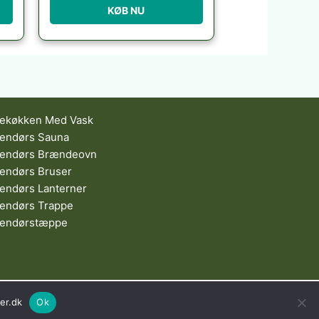
KØB NU
ekøkken Med Vask
endørs Sauna
endørs Brændeovn
endørs Bruser
endørs Lanterner
endørs Trappe
endørstæppe
Nad Al Sheba | Dubai | UAE
er.dk
Ok