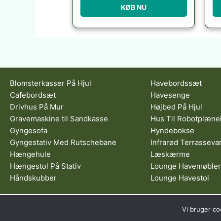
KØB NU
Blomsterkasser På Hjul
Havebordssæt
Cafebordsæt
Havesenge
Drivhus På Mur
Højbed På Hjul
Gravemaskine til Sandkasse
Hus Til Robotplæne
Gyngesofa
Hyndebokse
Gyngestativ Med Rutschebane
Infrarød Terrasseva
Hængehule
Læskærme
Hængestol På Stativ
Lounge Havemøbler
Håndskubber
Lounge Havestol
Dette medie ejes og drive
Vi bruger co