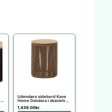
Udendørs sidebord Kave
 x
Home Dandara i akacietræ
l
og stål 40x40x52 cm
1,439.00
kr.
beige sort