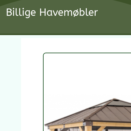
Gå
Billige Havemøbler
til
indholdet