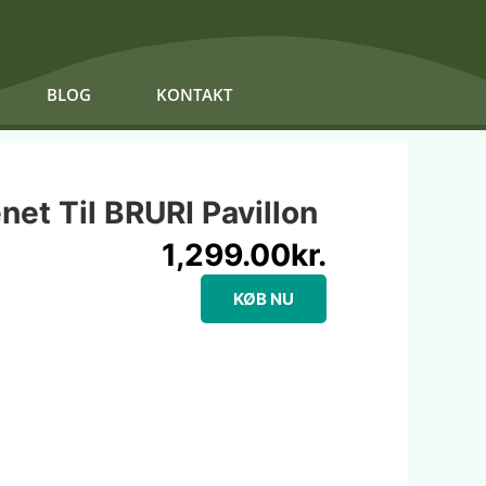
BLOG
KONTAKT
et Til BRURI Pavillon
1,299.00
kr.
KØB NU