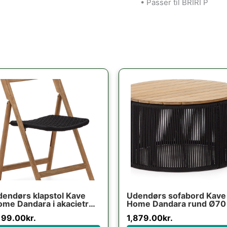
• Passer til BRIRI P
endørs klapstol Kave
Udendørs sofabord Kave
me Dandara i akacietræ
Home Dandara rund Ø70
ldbar UV-resistent
H40 cm akacietræ og stå
199.00
kr.
1,879.00
kr.
erfarvet rustik
sort/beige