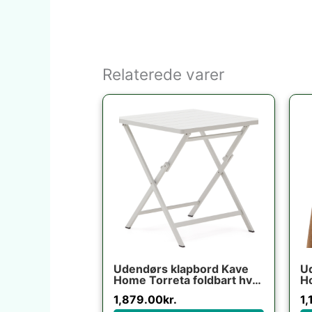
Relaterede varer
Udendørs klapbord Kave
Ud
Home Torreta foldbart hvid
Ho
aluminium 70×70 cm
fo
1,879.00
kr.
1,
terrassebord til 4 personer
fl