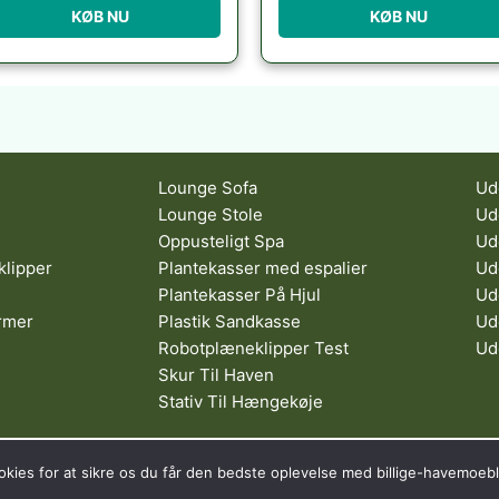
KØB NU
KØB NU
Lounge Sofa
Ud
Lounge Stole
Ud
Oppusteligt Spa
Ud
klipper
Plantekasser med espalier
Ud
Plantekasser På Hjul
Ud
rmer
Plastik Sandkasse
Ud
Robotplæneklipper Test
Ud
Skur Til Haven
Stativ Til Hængekøje
s af Tropic Traffic LLC-FZ | The Meydan Hotel, Grandstand, 6th floor, 
okies for at sikre os du får den bedste oplevelse med billige-havemoebl
Copyright © 2026 Billige Havemøbler | All rights reserved