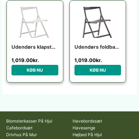
Udendørs klapstol Kave Home Torreta foldbar aluminium ecru UV-bestandig moderne industriel
Udendørs foldbar klapstol Kave Home Torreta grafit aluminium med fodstøtte UV-modstandsdygtig
1,019.00
kr.
1,019.00
kr.
KØB NU
KØB NU
Blomsterkasser På Hjul
Havebordssæt
Cafebordsæt
Havesenge
Drivhus På Mur
Højbed På Hjul