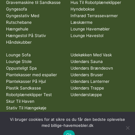
Gravemaskine til Sandkasse
Hus Til Robotplæneklipper
Gyngesofa
Hyndebokse
Gyngestativ Med
Infrarød Terrassevarmer
Rutschebane
Læskærme
Hængehule
Lounge Havemøbler
Hængestol På Stativ
Lounge Havestol
Håndskubber
Lounge Sofa
Udekøkken Med Vask
Lounge Stole
Udendørs Sauna
Oppusteligt Spa
Udendørs Brændeovn
Plantekasser med espalier
Udendørs Bruser
Plantekasser På Hjul
Udendørs Lanterner
Plastik Sandkasse
Udendørs Trappe
Robotplæneklipper Test
Udendørstæppe
Skur Til Haven
Stativ Til Hængekøje
Vi bruger cookies for at sikre os du får den bedste oplevelse
Dette medie ejes og drives af Tropic Traffic LLC-FZ | The Meydan
med billige-havemoebler.dk
Hotel, Grandstand, 6th floor, Nad Al Sheba | Dubai | UAE
Ok