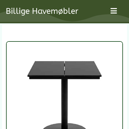
Gå
Billige Havemøbler
til
indholdet