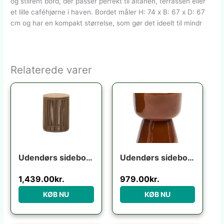
og stilrent bord, der passer perfekt til altanen, terrassen eller
et lille caféhjørne i haven. Bordet måler H: 74 x B: 67 x D: 67
cm og har en kompakt størrelse, som gør det ideelt til mindr
Relaterede varer
Udendørs sidebord Kave Home Dandara i akacietræ og stål 40x40x52 cm beige sort
Udendørs sidebord Kave Home Mesquida terracotta fibercement H45,5x36x36 cm
1,439.00
kr.
979.00
kr.
KØB NU
KØB NU