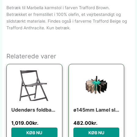
Betræk til Marbella karmstol i farven Trafford Brown.
Betrækket er fremstillet i 100% olefin, et vejrbestandigt og
slidstærkt materiale. Findes også i farverne Trafford Beige og
Trafford Anthracite. Kun betræk.
Relaterede varer
Udendørs foldbar klapstol Kave Home Torreta grafit aluminium med fodstøtte UV-modstandsdygtig
ø145mm Lamel slibebørste til boremaskine
1,019.00
kr.
482.00
kr.
KØB NU
KØB NU