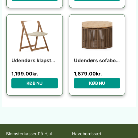
Udendørs klapstol Kave Home Dandara foldbar havestol i FSC akacietræ beige
Udendørs sofabord Kave Home Dandara Ø70 x H40 cm stål/akaciatræ rustik
1,199.00
kr.
1,879.00
kr.
KØB NU
KØB NU
Blomsterkasser På Hjul
Havebordssæt