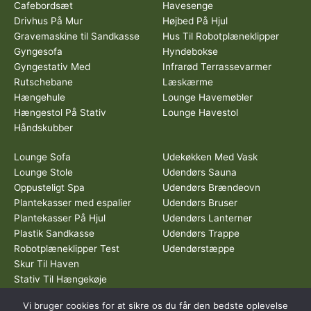
Cafebordsæt
Havesenge
Drivhus På Mur
Højbed På Hjul
Gravemaskine til Sandkasse
Hus Til Robotplæneklipper
Gyngesofa
Hyndebokse
Gyngestativ Med
Infrarød Terrassevarmer
Rutschebane
Læskærme
Hængehule
Lounge Havemøbler
Hængestol På Stativ
Lounge Havestol
Håndskubber
Lounge Sofa
Udekøkken Med Vask
Lounge Stole
Udendørs Sauna
Oppusteligt Spa
Udendørs Brændeovn
Plantekasser med espalier
Udendørs Bruser
Plantekasser På Hjul
Udendørs Lanterner
Plastik Sandkasse
Udendørs Trappe
Robotplæneklipper Test
Udendørstæppe
Skur Til Haven
Stativ Til Hængekøje
Vi bruger cookies for at sikre os du får den bedste oplevelse