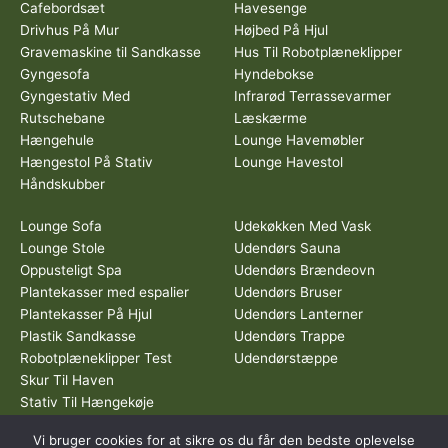
Cafebordsæt
Havesenge
Drivhus På Mur
Højbed På Hjul
Gravemaskine til Sandkasse
Hus Til Robotplæneklipper
Gyngesofa
Hyndebokse
Gyngestativ Med
Infrarød Terrassevarmer
Rutschebane
Læskærme
Hængehule
Lounge Havemøbler
Hængestol På Stativ
Lounge Havestol
Håndskubber
Lounge Sofa
Udekøkken Med Vask
Lounge Stole
Udendørs Sauna
Oppusteligt Spa
Udendørs Brændeovn
Plantekasser med espalier
Udendørs Bruser
Plantekasser På Hjul
Udendørs Lanterner
Plastik Sandkasse
Udendørs Trappe
Robotplæneklipper Test
Udendørstæppe
Skur Til Haven
Stativ Til Hængekøje
Vi bruger cookies for at sikre os du får den bedste oplevelse