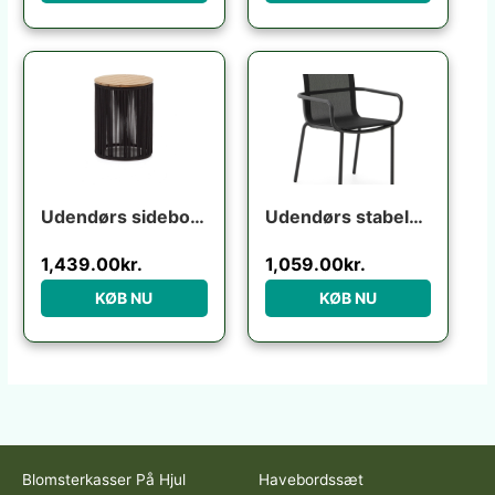
Udendørs sidebord Kave Home Dandara i massivt akacietræ og sort lakeret stål Ø40 H52 cm
Udendørs stabelbar spisebordsstol med armlæn Kave Home Galdana grafit aluminium texteline
1,439.00
kr.
1,059.00
kr.
KØB NU
KØB NU
Blomsterkasser På Hjul
Havebordssæt