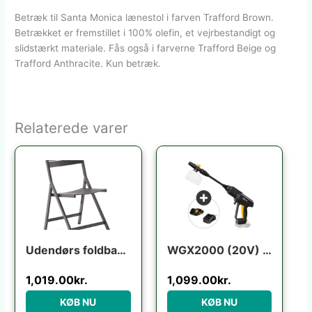
Betræk til Santa Monica lænestol i farven Trafford Brown.
Betrækket er fremstillet i 100% olefin, et vejrbestandigt og
slidstærkt materiale. Fås også i farverne Trafford Beige og
Trafford Anthracite. Kun betræk.
Relaterede varer
Udendørs foldbar klapstol Kave Home Torreta grafit aluminium med fodstøtte UV-modstandsdygtig
WGX2000 (20V) m/batteri+lader
1,019.00
kr.
1,099.00
kr.
KØB NU
KØB NU