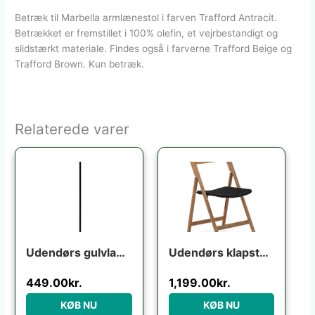
Betræk til Marbella armlænestol i farven Trafford Antracit.
Betrækket er fremstillet i 100% olefin, et vejrbestandigt og
slidstærkt materiale. Findes også i farverne Trafford Beige og
Trafford Brown. Kun betræk.
Relaterede varer
Udendørs gulvlampe Kave Home Nali mat sort metal H149 cm nordisk design
Udendørs klapstol Kave Home Dandara i akacietræ foldbar UV-resistent flerfarvet rustik
449.00
kr.
1,199.00
kr.
KØB NU
KØB NU