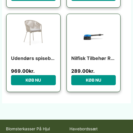
Udendørs spisebordsstol med armlæn havestol Kave Home Yanet ecru H80ÃB54ÃL56 cm
Nilfisk Tilbehør Rotary brush
969.00
kr.
289.00
kr.
KØB NU
KØB NU
Blomsterkasser På Hjul
Havebordssæt