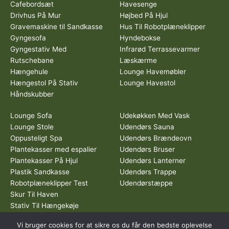
Cafebordsæt
Havesenge
Drivhus På Mur
Højbed På Hjul
Gravemaskine til Sandkasse
Hus Til Robotplæneklipper
Gyngesofa
Hyndebokse
Gyngestativ Med
Infrarød Terrassevarmer
Rutschebane
Læskærme
Hængehule
Lounge Havemøbler
Hængestol På Stativ
Lounge Havestol
Håndskubber
Lounge Sofa
Udekøkken Med Vask
Lounge Stole
Udendørs Sauna
Oppusteligt Spa
Udendørs Brændeovn
Plantekasser med espalier
Udendørs Bruser
Plantekasser På Hjul
Udendørs Lanterner
Plastik Sandkasse
Udendørs Trappe
Robotplæneklipper Test
Udendørstæppe
Skur Til Haven
Stativ Til Hængekøje
Vi bruger cookies for at sikre os du får den bedste oplevelse