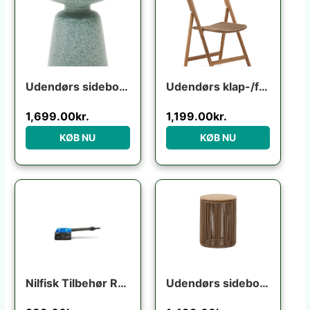
Udendørs sidebord Kave Home Mesquida turkis terrazzo H52xØ39 cm vejrbestandigt nordisk design
Udendørs klap-/foldestol Kave Home Dandara i FSC-certificeret akacietræ rustik brun
1,699.00
kr.
1,199.00
kr.
KØB NU
KØB NU
Nilfisk Tilbehør Rotary brush
Udendørs sidebord Kave Home Dandara i akacietræ og stål 40x40x52 cm beige sort