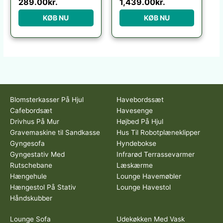
289.00
kr.
1,439.00
kr.
KØB NU
KØB NU
Blomsterkasser På Hjul
Havebordssæt
Cafebordsæt
Havesenge
Drivhus På Mur
Højbed På Hjul
Gravemaskine til Sandkasse
Hus Til Robotplæneklipper
Gyngesofa
Hyndebokse
Gyngestativ Med
Infrarød Terrassevarmer
Rutschebane
Læskærme
Hængehule
Lounge Havemøbler
Hængestol På Stativ
Lounge Havestol
Håndskubber
Lounge Sofa
Udekøkken Med Vask