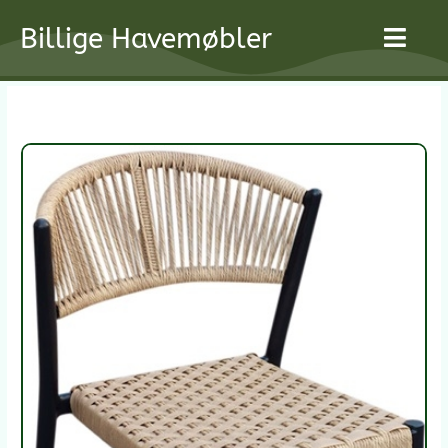
Gå
Billige Havemøbler
til
indholdet