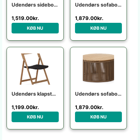
Udendørs sidebord Kave Home Manya sort fibercement 38x38x46 cm industrielt design
Udendørs sofabord Kave Home Dandara rund Ø70 x H40 cm akacietræ og stål sort/beige
1,519.00
kr.
1,879.00
kr.
KØB NU
KØB NU
Udendørs klapstol Kave Home Dandara i akacietræ foldbar UV-resistent flerfarvet rustik
Udendørs sofabord Kave Home Dandara Ø70 x H40 cm stål/akaciatræ rustik
1,199.00
kr.
1,879.00
kr.
KØB NU
KØB NU