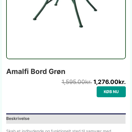
Amalfi Bord Grøn
1,595.00
kr.
1,276.00
kr.
KØB NU
Beskrivelse
Skab et indbydende og funktionelt sted til samvær med