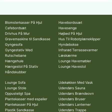
Blomsterkasser På Hjul
Havebordssæt
Cafebordsæt
Havesenge
Drivhus På Mur
Højbed På Hjul
Gravemaskine til Sandkasse
Hus Til Robotplæneklipper
Gyngesofa
Hyndebokse
Gyngestativ Med
Infrarød Terrassevarmer
Rutschebane
Læskærme
Hængehule
Lounge Havemøbler
Hængestol På Stativ
Lounge Havestol
Håndskubber
Lounge Sofa
Udekøkken Med Vask
Lounge Stole
Udendørs Sauna
Oppusteligt Spa
Udendørs Brændeovn
Plantekasser med espalier
Udendørs Bruser
Plantekasser På Hjul
Udendørs Lanterner
Plastik Sandkasse
Udendørs Trappe