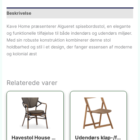
Beskrivelse
Kave Home præsenterer Algueret spisebordsstol, en elegante
og funktionelle tilføjelse til både indendørs og udendørs miljøer.
Med sin robuste konstruktion kombinerer denne stol
holdbarhed og stil i et design, der fanger essensen af moderne
og kolonial æst
Relaterede varer
Havestol House of Sander Colmar udendørs spisebordsstol i aluminium lysebrun med sorte detaljer H84ÃB56ÃL64 cm
Udendørs klap-/foldestol Kave Home Dandara i FSC-certificeret akacietræ rustik brun