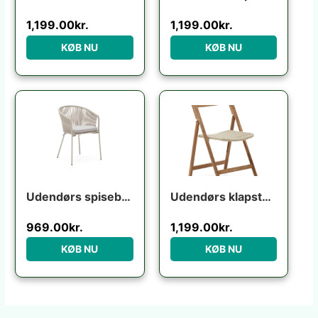
1,199.00
kr.
1,199.00
kr.
KØB NU
KØB NU
Udendørs spisebordsstol med armlæn havestol Kave Home Yanet ecru H80ÃB54ÃL56 cm
Udendørs klapstol Kave Home Dandara foldbar havestol i FSC akacietræ beige
969.00
kr.
1,199.00
kr.
KØB NU
KØB NU