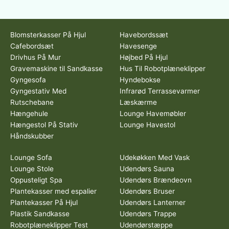
Blomsterkasser På Hjul
Havebordssæt
Cafebordsæt
Havesenge
Drivhus På Mur
Højbed På Hjul
Gravemaskine til Sandkasse
Hus Til Robotplæneklipper
Gyngesofa
Hyndebokse
Gyngestativ Med
Infrarød Terrassevarmer
Rutschebane
Læskærme
Hængehule
Lounge Havemøbler
Hængestol På Stativ
Lounge Havestol
Håndskubber
Lounge Sofa
Udekøkken Med Vask
Lounge Stole
Udendørs Sauna
Oppusteligt Spa
Udendørs Brændeovn
Plantekasser med espalier
Udendørs Bruser
Plantekasser På Hjul
Udendørs Lanterner
Plastik Sandkasse
Udendørs Trappe
Robotplæneklipper Test
Udendørstæppe